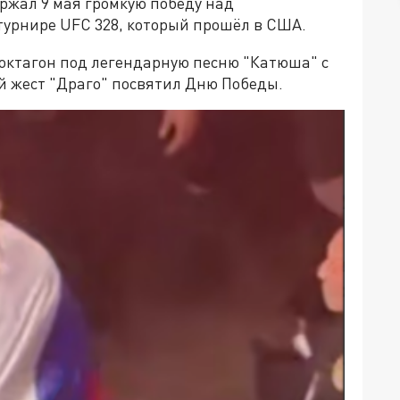
ржал 9 мая громкую победу над
турнире UFC 328, который прошёл в США.
 октагон под легендарную песню "Катюша" с
ий жест "Драго" посвятил Дню Победы.