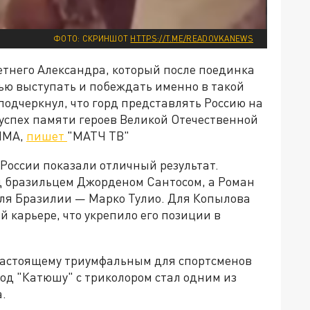
ФОТО: СКРИНШОТ
HTTPS://T.ME/READOVKANEWS
етнего Александра, который после поединка
тью выступать и побеждать именно в такой
подчеркнул, что горд представлять Россию на
успех памяти героев Великой Отечественной
 ММА,
пишет
"МАТЧ ТВ"
з России показали отличный результат.
д бразильцем Джорденом Сантосом, а Роман
ля Бразилии — Марко Тулио. Для Копылова
й карьере, что укрепило его позиции в
-настоящему триумфальным для спортсменов
под "Катюшу" с триколором стал одним из
.