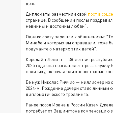
дочь.
Дипломаты разместили свой
пост в соцс
странице. В сообщении послы поздравил
невинны и достойны любви".
Однако сразу перешли к обвинениям: "Те 
Минабе и которых вы оправдали, тоже бы
подумайте о матерях этих детей".
Кэролайн Левитт — 38-летняя республик
2025 года она возглавляет пресс-службу
политику, включая ближневосточные ко
Её муж Николас Риччио — миллионер из с
2024-м. Рождение дочери стало личным с
дипломатического троллинга.
Ранее посол Ирана в России Казем Джал
потребует от Вашингтона компенсацию з