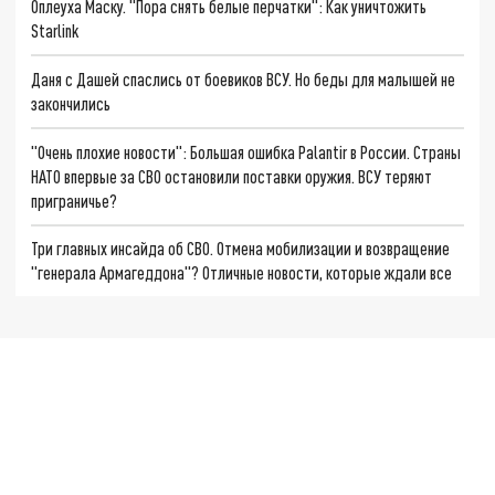
Оплеуха Маску. "Пора снять белые перчатки": Как уничтожить
Starlink
Даня с Дашей спаслись от боевиков ВСУ. Но беды для малышей не
закончились
"Очень плохие новости": Большая ошибка Palantir в России. Страны
НАТО впервые за СВО остановили поставки оружия. ВСУ теряют
приграничье?
Три главных инсайда об СВО. Отмена мобилизации и возвращение
"генерала Армагеддона"? Отличные новости, которые ждали все