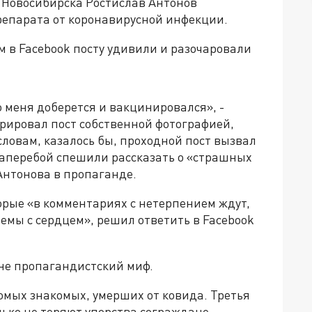
 Новосибирска Ростислав Антонов
епарата от коронавирусной инфекции.
в Facebook посту удивили и разочаровали
о меня доберется и вакцинировался», -
рировал пост собственной фотографией,
словам, казалось бы, проходной пост вызвал
аперебой спешили рассказать о «страшных
нтонова в пропаганде.
торые «в комментариях с нетерпением ждут,
лемы с сердцем», решил ответить в Facebook
 не пропагандистский миф.
омых знакомых, умерших от ковида. Третья
ько не теряют упорства сограждане,