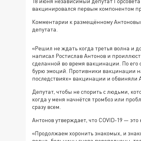
18 июня независимый депутат Горсовета
вакцинировался первым компонентом пр
Комментарии к размещённому Антоновым 
депутата.
«Решил не ждать когда третья волна и д
написал Ростислав Антонов и проиллюст
сделанной во время вакцинации. По его 
бурю эмоций. Противники вакцинации н
последствиях» вакцинации и обвиняли А
Депутат, чтобы не спорить с людьми, ко
когда у меня начнётся тромбоз или проб
сразу всем.
Антонов утверждает, что COVID-19 — это
«Продолжаем хоронить знакомых, и знак
волна, больницы снова переполнены, тол