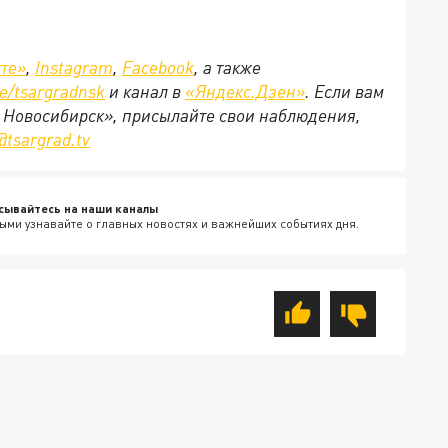
те»
,
Instagram
,
Facebook
, а также
e/tsargradnsk
и канал в
«Яндекс.Дзен»
. Если вам
д Новосибирск», присылайте свои наблюдения,
@tsargrad.tv
сывайтесь на наши каналы
ыми узнавайте о главных новостях и важнейших событиях дня.