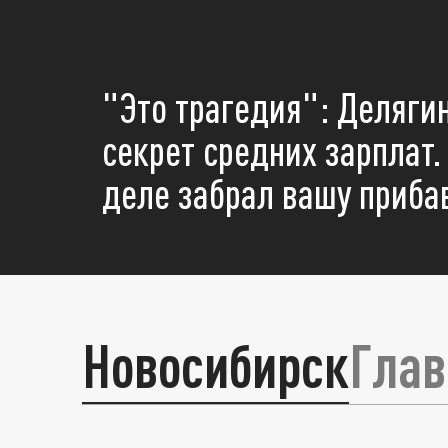
"Это трагедия": Деляги
секрет средних зарплат.
деле забрал вашу приба
08 Августа 11:10
"Это Укропиум": Читате
Новосибирск
Глав
разведку США из-за об