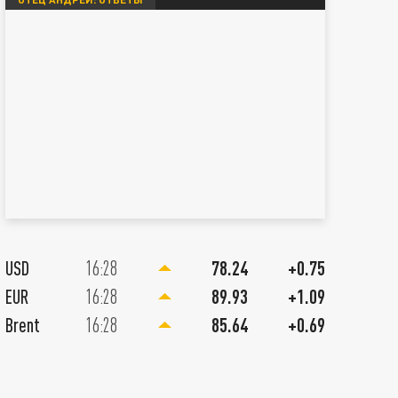
08 Августа 08:30
0
ПОЛИТИКА
СВО
USD
16:28
78.24
+0.75
водка с фронтов СВО 8 августа:
Главно
EUR
16:28
89.93
+1.09
вонок Путина – "это финал". НАТО
Путин
Brent
16:28
85.64
+0.69
олучила горящий поезд. Коц о
массо
"крышке"
вошла