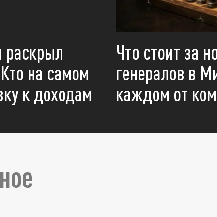
н раскрыл
Что стоит за 
 Кто на самом
генералов в М
вку к доходам
каждом от ком
ли Daily Mail высмеяли
ное
винений в адрес России