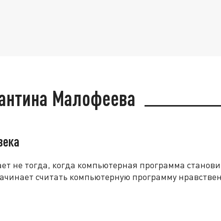
тантина Малофеева
века
т не тогда, когда компьютерная программа становит
 начинает считать компьютерную программу нравстве