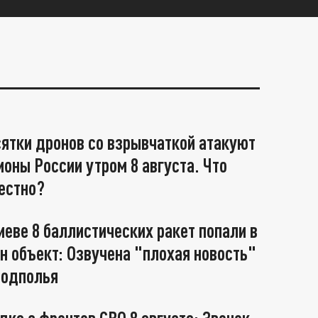
ятки дронов со взрывчаткой атакуют
ионы России утром 8 августа. Что
естно?
иеве 8 баллистических ракет попали в
н объект: Озвучена "плохая новость"
подполья
дка с фронтов СВО 8 августа: Звонок