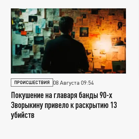
08 Августа 09:54
ПРОИСШЕСТВИЯ
й
Покушение на главаря банды 90-х
С
Зворыкину привело к раскрытию 13
З
убийств
п