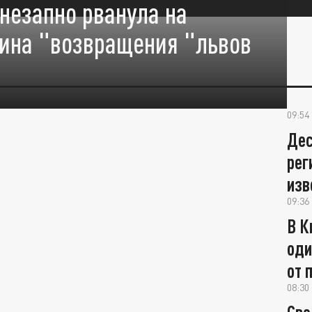
незапно рванула на
чина "возвращения "львов
09:54
Дес
рег
изв
09:36
В К
оди
от 
08:30
Сво