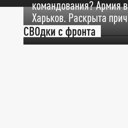
командования? Армия в
Харьков. Раскрыта при
Кима"
СВОдки с фронта