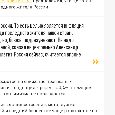
а с Делягиным"
предположил, что ЦБ готов
леднего жителя России:
России. То есть целью является инфляция
 до последнего жителя нашей страны.
т, но, боюсь, подразумевают. Не надо
ценой, сказал вице-премьер Александр
 платит Россия сейчас, считается вполне
несмотря на снижение прогнозных
ивая тенденция к росту – с 0,4% в текущем
кого оптимизма не наблюдается.
лись машиностроение, металлургия,
й и средний бизнес всё чаще работают не на