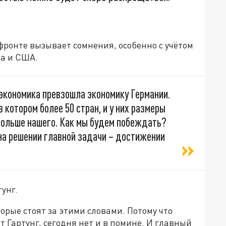
фронте вызывает сомнения, особенно с учётом
па и США.
 экономика превзошла экономику Германии.
в котором более 50 стран, и у них размеры
 больше нашего. Как мы будем побеждать?
на решении главной задачи – достижении
унг.
орые стоят за этими словами. Потому что
т Гартунг, сегодня нет и в помине. И главный