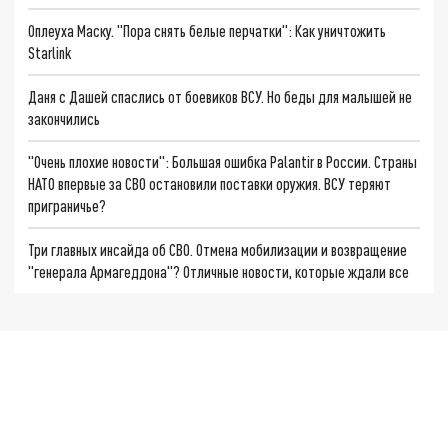
Оплеуха Маску. "Пора снять белые перчатки": Как уничтожить
Starlink
Даня с Дашей спаслись от боевиков ВСУ. Но беды для малышей не
закончились
"Очень плохие новости": Большая ошибка Palantir в России. Страны
НАТО впервые за СВО остановили поставки оружия. ВСУ теряют
приграничье?
Три главных инсайда об СВО. Отмена мобилизации и возвращение
"генерала Армагеддона"? Отличные новости, которые ждали все