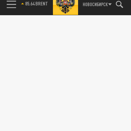
85.64 BRENT
НОВОСИБИРСК
115093, г. Москва, переулок Партийный,
д.1, к.57, стр.3, эт.1, пом.I, ком.45
Тел.:
+7 (495) 374-77-73
info@tsargrad.tv
Адрес для пресс-релизов
press@tsargrad.tv