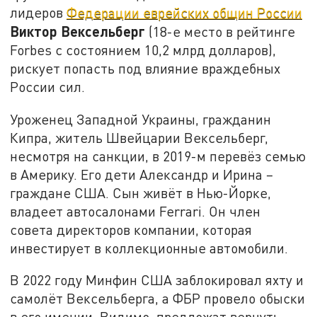
лидеров
Федерации еврейских общин России
Виктор Вексельберг
(18-е место в рейтинге
Forbes с состоянием 10,2 млрд долларов),
рискует попасть под влияние враждебных
России сил.
Уроженец Западной Украины, гражданин
Кипра, житель Швейцарии Вексельберг,
несмотря на санкции, в 2019-м перевёз семью
в Америку. Его дети Александр и Ирина –
граждане США. Сын живёт в Нью-Йорке,
владеет автосалонами Ferrari. Он член
совета директоров компании, которая
инвестирует в коллекционные автомобили.
В 2022 году Минфин США заблокировал яхту и
самолёт Вексельберга, а ФБР провело обыски
в его имении. Видимо, предложат вернуть