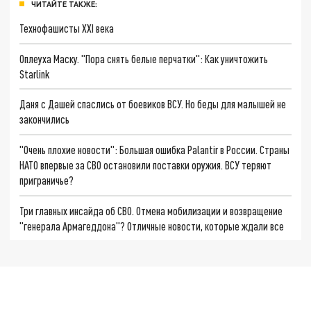
ЧИТАЙТЕ ТАКЖЕ:
Технофашисты XXI века
Оплеуха Маску. "Пора снять белые перчатки": Как уничтожить
Starlink
Даня с Дашей спаслись от боевиков ВСУ. Но беды для малышей не
закончились
"Очень плохие новости": Большая ошибка Palantir в России. Страны
НАТО впервые за СВО остановили поставки оружия. ВСУ теряют
приграничье?
Три главных инсайда об СВО. Отмена мобилизации и возвращение
"генерала Армагеддона"? Отличные новости, которые ждали все