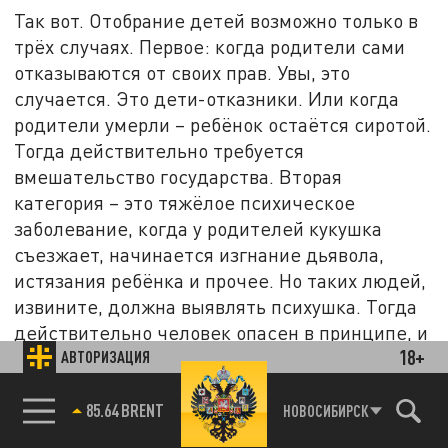
Так вот. Отобрание детей возможно только в
трёх случаях. Первое: когда родители сами
отказываются от своих прав. Увы, это
случается. Это дети-отказники. Или когда
родители умерли – ребёнок остаётся сиротой.
Тогда действительно требуется
вмешательство государства. Вторая
категория – это тяжёлое психическое
заболевание, когда у родителей кукушка
съезжает, начинается изгнание дьявола,
истязания ребёнка и прочее. Но таких людей,
извините, должна выявлять психушка. Тогда
действительно человек опасен в принципе, и
18+
с ребёнком приходится что-то делать. И
АВТОРИЗАЦИЯ
третий случай – когда родитель совершает
доказанное преступление над ребёнком – не
85.64 BRENT
НОВОСИБИРСК
в принципе по жизни, а конкретно над