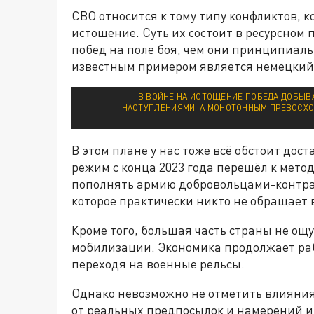
СВО относится к тому типу конфликтов, 
истощение. Суть их состоит в ресурсном
побед на поле боя, чем они принципиаль
известным примером является немецкий
В ВОЙНЕ НА ИСТОЩЕНИЕ ПОБЕДА ДОБЫ
НАСТУПЛЕНИЯМИ, А МОНОТОННЫМ ПРЕВОСХО
В этом плане у нас тоже всё обстоит дост
режим с конца 2023 года перешёл к мето
пополнять армию добровольцами-контра
которое практически никто не обращает
Кроме того, большая часть страны не ощ
мобилизации. Экономика продолжает раб
переходя на военные рельсы.
Однако невозможно не отметить влияния
от реальных предпосылок и намерений и