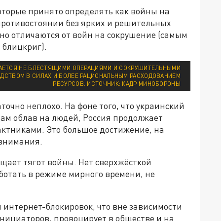
которые принято определять как войны на
 противостоянии без ярких и решительных
но отличаются от войн на сокрушение (самым
 блицкриг).
ВАЕТСЯ НЕ БЛЕСТЯЩИМИ ОПЕРАЦИЯМИ И СОКРУШИТЕЛЬНЫМИ
ДСТВОМ В СИЛАХ И БОЛЕЕ РАЦИОНАЛЬНЫМ РАСХОДОВАНИЕМ
РЕСУРСОВ. ИСТОЧНИК: КАДР МИНОБОРОНЫ
аточно неплохо. На фоне того, что украинский
дам облав на людей, Россия продолжает
ктниками. Это большое достижение, на
 внимания.
ущает тягот войны. Нет сверхжёсткой
отать в режиме мирного времени, не
 интернет-блокировок, что вне зависимости
нициаторов, провоцирует в обществе и на