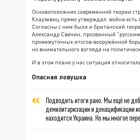
Основоположник современной теории стр
Клаузевиц прямо утверждал: война есть
Согласны с ним были и британский теор
Александр Свечин, прозванный "русским 
промежуточных итогов вооружённой борьб
но внимательного взгляда на политическ
И в этом плане у нас ситуация относител
Опасная ловушка
Подводить итоги рано. Мы ещё не доб
демилитаризации и денацификации ис
находится Украина. Но мы многое пе