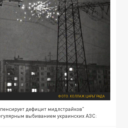
ФОТО: КОЛЛАЖ ЦАРЬГРАДА
омпенсирует дефицит мидлстрайков"
егулярным выбиванием украинских АЗС: