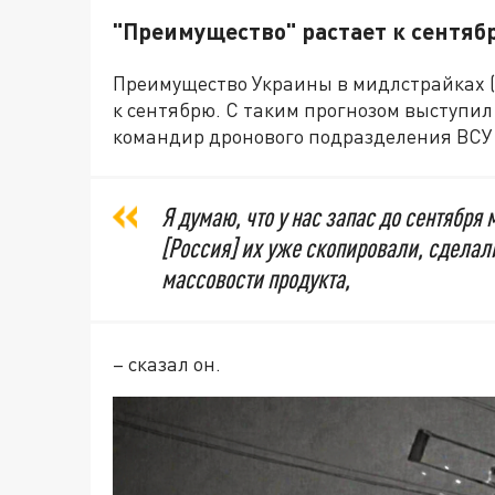
"Преимущество" растает к сентяб
Преимущество Украины в мидлстрайках (
к сентябрю. С таким прогнозом выступи
командир дронового подразделения ВСУ
Я думаю, что у нас запас до сентября
[Россия] их уже скопировали, сделали
массовости продукта,
– сказал он.