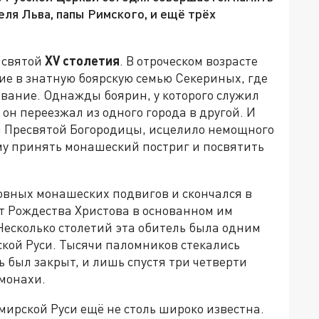
ля Льва, папы Римского, и ещё трёх
й святой
XV столетия
. В отроческом возрасте
ие в знатную боярскую семью Секериных, где
вание. Однажды боярин, у которого служил
 он переезжал из одного города в другой. И
ия Пресвятой Богородицы, исцелило немощного
му принять монашеский постриг и посвятить
вных монашеских подвигов и скончался в
т Рождества Христова в основанном им
Несколько столетий эта обитель была одним
кой Руси. Тысячи паломников стекались
ь был закрыт, и лишь спустя три четверти
 монахи.
ирской Руси ещё не столь широко известна.