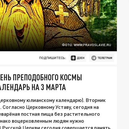
ФОТО: WWW.PRAVOSLAVIE.RU
ПОДПИШИТЕСЬ:
ДЕНЬ ПРЕПОДОБНОГО КОСМЫ
ЛЕНДАРЬ НА 3 МАРТА
 церковному юлианскому календарю). Вторник
 Согласно Церковному Уставу, сегодня на
еварёная постная пища без растительного
однако воцерковленным людям нужно
 В Русской Церкви сегодня совершается память