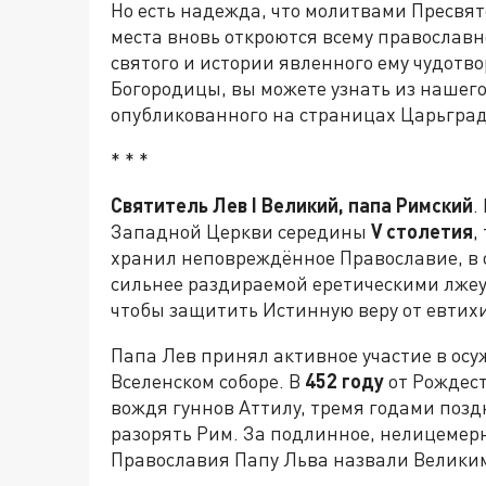
Но есть надежда, что молитвами Пресвя
места вновь откроются всему православн
святого и истории явленного ему чудотв
Богородицы, вы можете узнать из нашег
опубликованного на страницах Царьград
* * *
Святитель Лев I Великий, папа Римский
.
Западной Церкви середины
V столетия
,
хранил неповреждённое Православие, в 
сильнее раздираемой еретическими лжеу
чтобы защитить Истинную веру от евтих
Папа Лев принял активное участие в осу
Вселенском соборе. В
452 году
от Рождест
вождя гуннов Аттилу, тремя годами позд
разорять Рим. За подлинное, нелицемерн
Православия Папу Льва назвали Велики