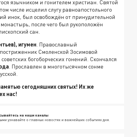
гося язычником и гонителем христиан. Святой
том числе исцелил слугу равноапостольного
кий инок, был освобождён от принудительной
 монастырь, после чего был рукоположён
пископский сан.
тьев), игумен
. Православный
 постриженник Смоленской Зосимовой
 советских богоборческих гонений. Скончался
года
. Прославлен в многотысячном сонме
усской.
памятью сегодняшних святых! Их же
ех нас!
сывайтесь на наши каналы
ыми узнавайте о главных новостях и важнейших событиях дня.