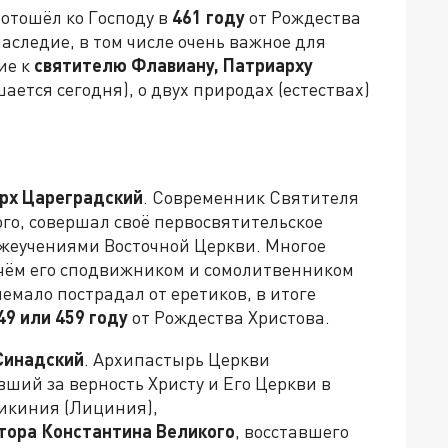
 отошёл ко Господу в
461 году
от Рождества
наследие, в том числе очень важное для
ие к
святителю Флавиану, Патриарху
ается сегодня), о двух природах (естествах)
рх Цареградский
. Современник Святителя
ого, совершал своё первосвятительское
жеучениями Восточной Церкви. Многое
 чём его сподвижником и сомолитвенником
емало пострадал от еретиков, в итоге
49 или 459 году
от Рождества Христова.
Синадский
. Архипастырь Церкви
вший за верность Христу и Его Церкви в
икиния (Лициния),
тора Константина Великого
, восставшего