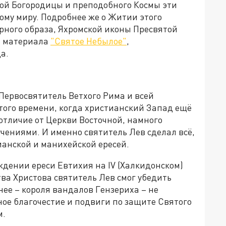
той Богородицы и преподобного Космы эти
ому миру. Подробнее же о Житии этого
орного образа, Яхромской иконы Пресвятой
о материала
"Святое Небылое"
,
а.
 Первосвятитель Ветхого Рима и всей
 того времени, когда христианский Запад ещё
отличие от Церкви Восточной, намного
чениями. И именно святитель Лев сделал всё,
ианской и манихейской ересей.
ждении ереси Евтихия на IV (Халкидонском)
ва Христова святитель Лев смог убедить
нее – короля вандалов Гензериха – не
ое благочестие и подвиги по защите Святого
м.