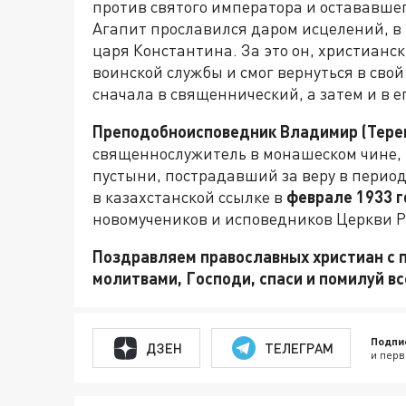
против святого императора и остававше
Агапит прославился даром исцелений, в 
царя Константина. За это он, христианс
воинской службы и смог вернуться в свой
сначала в священнический, а затем и в е
Преподобноисповедник Владимир (Терен
священнослужитель в монашеском чине,
пустыни, пострадавший за веру в период
в казахстанской ссылке в
феврале 1933 
новомучеников и исповедников Церкви Р
Поздравляем православных христиан с 
молитвами, Господи, спаси и помилуй вс
Подпи
ДЗЕН
ТЕЛЕГРАМ
и перв