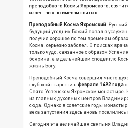
преподобного Космы Яхромского, святите
известных по именам святых.
Преподобный Косма Яхромский
. Русски
будущий угодник Божий попал в услужен
получил хорошее по тем временам образо
Косма, серьёзно заболел. В поисках врача
только чудо, связанное с образом Успен
боярина, а в дальнейшем сподвигло Кос
жизнь Богу.
Преподобный Косма совершил много духо
глубокой старости в
феврале 1492 года
о
Свято-Успенском Яхромском монастыре. 
из главных духовных центров Владимирс
сюда. Однако в советские годы монастыр
века запустения здесь вновь поселились
Сегодня эта величайшая святыня Владим