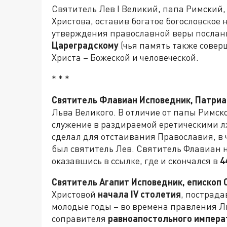
Святитель Лев I Великий, папа Римский,
Христова, оставив богатое богословское 
утверждения православной веры послан
Цареградскому
(чья память также соверш
Христа – Божеской и человеческой.
* * *
Святитель Флавиан Исповедник, Патриа
Льва Великого. В отличие от папы Римск
служение в раздираемой еретическими л
сделал для отстаивания Православия, в
был святитель Лев. Святитель Флавиан н
оказавшись в ссылке, где и скончался в
4
Святитель Агапит Исповедник, епископ 
Христовой
начала IV столетия
, пострада
молодые годы – во времена правления Л
соправителя
равноапостольного импера