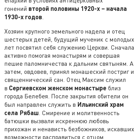
епархии в условиях антицерковных
второй половины 1920-х – начала
гонений
1930-х годов
.
Хозяин крупного земельного надела и отец
шестерых детей, будущий мученик с молодых
лет посвятил себя служению Церкви. Сначала
активно помогая монастырям и совершая
пешие паломничества к дальним святыням. А
затем, овдовев, принял монашеский постриг и
священнический сан. Отец Максим служил
Сергиевском женском монастыре
в
близ
города Белебея. После закрытия обители он
Ильинский храм
был направлен служить в
села Рябаш
. Смирение и молитвенность
батюшки вызвали искреннюю любовь
прихожан и ненависть безбожников, искавших
возможности расправиться с отцом