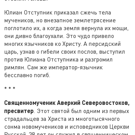
Юлиан Отступник приказал сжечь тела
мучеников, но внезапное землетрясение
поглотило их, а когда земля вернула их мощи,
они дивно благоухали. Это чудо привело
многих язычников ко Христу. А персидский
царь, узнав о гибели своих послов, выступил
против Юлиана Отступника и разгромил
римлян. Сам же император-язычник
бесславно погиб.
* * *
Священномученик Аверкий Северовостоков,
пресвитер
. Этот святой был одним из первых
страдальцев за Христа из многотысячного
сонма новомучеников и исповедников Церкви
Русской, 38 лет он служил в священническом