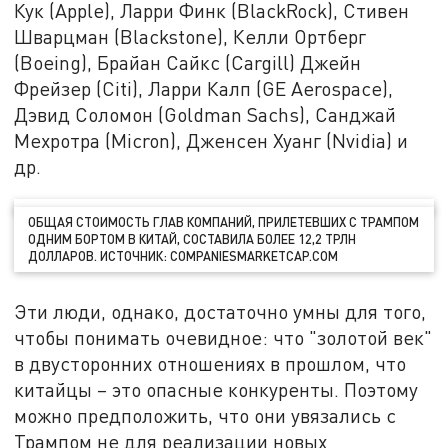
Кук (Apple), Ларри Финк (BlackRock), Стивен
Шварцман (Blackstone), Келли Ортберг
(Boeing), Брайан Сайкс (Cargill) Джейн
Фрейзер (Citi), Ларри Калп (GE Aerospace),
Дэвид Соломон (Goldman Sachs), Санджай
Мехротра (Micron), Дженсен Хуанг (Nvidia) и
др.
ОБЩАЯ СТОИМОСТЬ ГЛАВ КОМПАНИЙ, ПРИЛЕТЕВШИХ С ТРАМПОМ
ОДНИМ БОРТОМ В КИТАЙ, СОСТАВИЛА БОЛЕЕ 12,2 ТРЛН
ДОЛЛАРОВ. ИСТОЧНИК: COMPANIESMARKETCAP.COM
Эти люди, однако, достаточно умны для того,
чтобы понимать очевидное: что "золотой век"
в двусторонних отношениях в прошлом, что
китайцы – это опасные конкуренты. Поэтому
можно предположить, что они увязались с
Трампом не для реализации новых