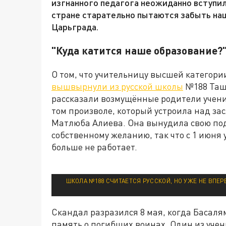
изгнанного педагога неожиданно вступили
стране старательно пытаются забыть на
Царьграда.
"Куда катится наше образование?
О том, что учительницу высшей категори
вышвырнули из русской школы
№188 Ташк
рассказали возмущённые родители ученик
том произволе, который устроила над з
Матлюба Алиева. Она вынудила свою по
собственному желанию, так что с 1 июня
больше не работает.
ШКОЛА №188 СЧИТАЕТСЯ РУССКОЙ, НО УЖЕ НЕ ВПЕР
Скандал разразился 8 мая, когда Басаля
память о погибших воинах. Один из учен