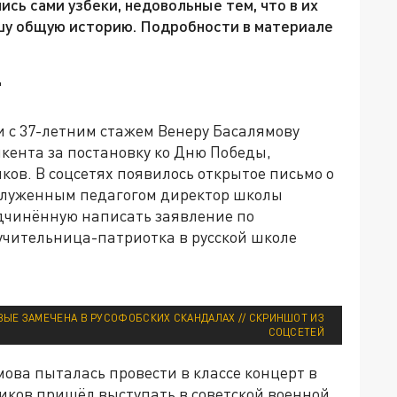
сь сами узбеки, недовольные тем, что в их
шу общую историю. Подробности в материале
"
и с 37-летним стажем Венеру Басалямову
ента за постановку ко Дню Победы,
ов. В соцсетях появилось открытое письмо о
аслуженным педагогом директор школы
дчинённую написать заявление по
 учительница-патриотка в русской школе
ВЫЕ ЗАМЕЧЕНА В РУСОФОБСКИХ СКАНДАЛАХ // СКРИНШОТ ИЗ
СОЦСЕТЕЙ
мова пыталась провести в классе концерт в
иков пришёл выступать в советской военной