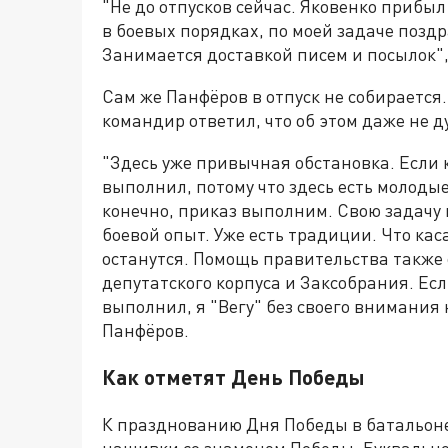
"Не до отпусков сейчас. Яковенко прибыл
в боевых порядках, по моей задаче поз
Занимается доставкой писем и посылок",
Сам же Панфёров в отпуск не собирается. 
командир ответил, что об этом даже не д
"Здесь уже привычная обстановка. Если 
выполнил, потому что здесь есть молоды
конечно, приказ выполним. Свою задачу
боевой опыт. Уже есть традиции. Что ка
останутся. Помощь правительства также о
депутатского корпуса и Заксобрания. Если
выполнил, я "Вегу" без своего внимания 
Панфёров.
Как отметят День Победы
К празднованию Дня Победы в батальоне
нашивки со знаменем Победы. Буквально