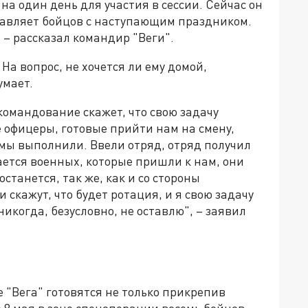
 на один день для участия в сессии. Сейчас он
дравляет бойцов с наступающим праздником.
 – рассказал командир "Веги".
На вопрос, не хочется ли ему домой,
умает.
командование скажет, что свою задачу
е офицеры, готовые прийти нам на смену,
 мы выполнили. Ввели отряд, отряд получил
сается военных, которые пришли к нам, они
станется, так же, как и со стороны
 скажут, что будет ротация, и я свою задачу
никогда, безусловно, не оставлю", – заявил
 "Вега" готовятся не только прикрепив
 8 мая в зоне спецоперации восемь бойцов