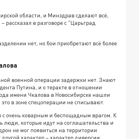
бирской области, и Минздрав сделают всё,
 рассказал в разговоре с "Царьград
зделении нет, но бои приобретают всё более
алова
ьной военной операции задержки нет. Знают
идента Путина, и о теракте в отношении
авода имени Чкалова в Новосибирске нашли
 это в зоне спецоперации не списывают.
ло с очень коварным и беспощадным врагом. К
ь люди, которые идут на соглашательства и
 дрон не мог появиться на территории
 другой характер – характер диверсии,