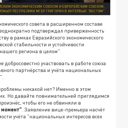
ИЙСКИМ ЭКОНОМИЧЕСКИМ СОЮЗОМ И ЕВРОПЕЙСКИМ СОЮЗОМ,
ПРЕМЬЕР РЕСПУБЛИКИ МГЕР ГРИГОРЯН В ИНТЕРВЬЮ "ВЕСТЯМ"
номического совета в расширенном составе
 "неоднократно подтверждал приверженность
тву в рамках Евразийского экономического
еской стабильности и устойчивости
нашего региона в целом".
е добросовестно участвовать в работе союза
авного партнёрства и учёта национальных
".
и проблемы никакой нет? Именно в этом
ик. Но давайте повнимательней приглядимся
роизнёс, чтобы его не обвиняли в
 момент"
. Заявление вице-премьера насчёт
мости учёта "национальных интересов всех