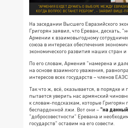
"АРМЕНИЯ БУДЕТ ДУМАТЬ О ВЫБОРЕ МЕЖДУ ЕВРАЗ
КОГДА ВОПРОС ВСТАНЕТ РЕБРОМ", – ЗАЯВИЛ ВИЦЕ-
На заседании Высшего Евразийского эко
Григорян заявил, что Ереван, дескать,
Армении к взаимовыгодному сотрудничес
союза в интересах обеспечения экономич
экономического развития наших стран и 
По его словам, Армения "намерена и дале
на основе взаимного уважения, равнопр
интересов всех государств – членов ЕАЭС
Так что ж, всё, оказывается, в порядке 
пытается уверить нас армянский чиновн
к словам-подсказкам, которые Григорян п
беспардонной лжи. Вот они –
"на данный
"добросовестности" Еревана и необходи
государств" оставим на его совести.