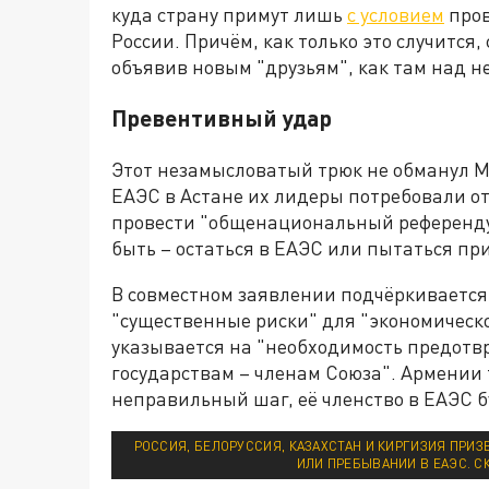
куда страну примут лишь
с условием
пров
России. Причём, как только это случится
объявив новым "друзьям", как там над н
Превентивный удар
Этот незамысловатый трюк не обманул Мо
ЕАЭС в Астане их лидеры потребовали о
провести "общенациональный референду
быть – остаться в ЕАЭС или пытаться пр
В совместном заявлении подчёркивается,
"существенные риски" для "экономическо
указывается на "необходимость предотв
государствам – членам Союза". Армении 
неправильный шаг, её членство в ЕАЭС бу
РОССИЯ, БЕЛОРУССИЯ, КАЗАХСТАН И КИРГИЗИЯ ПРИ
ИЛИ ПРЕБЫВАНИИ В ЕАЭС. С