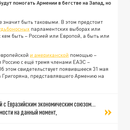
будут помогать Армении в бегстве на Запад, но
не значит быть таковыми. В этом предстоит
удьбоносных
парламентских выборах или
с кем быть – Россией или Европой, а быть или
 европейской
и американской
помощью –
и Россию с ещё тремя членами ЕАЭС –
Об этом свидетельствует появившееся 31 мая
а Григоряна, представлявшего Армению на
зей с Евразийским экономическим союзом…
мости на данный момент,