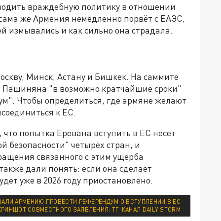
одить враждебную политику в отношении
, сама же Армения немедленно порвёт с ЕАЭС,
ей измывались и как сильно она страдала.
скву, Минск, Астану и Бишкек. На саммите
т Пашиняна "в возможно кратчайшие сроки"
м". Чтобы определиться, где армяне желают
исоединиться к ЕС.
 что попытка Еревана вступить в ЕС несёт
й безопасности" четырёх стран, и
ращения связанного с этим ущерба
также дали понять: если она сделает
дет уже в 2026 году приостановлено.
ЗВАЛИ АРМЕНИЮ ПРОВЕСТИ РЕФЕРЕНДУМ О ВСТУПЛЕНИИ В ЕС
КРИНШОТ СОВМЕСТНОГО ЗАЯВЛЕНИЯ: ТГ-КАНАЛ DAILY STORM