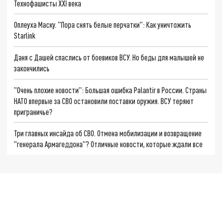
Технофашисты XXI века
Оплеуха Маску. "Пора снять белые перчатки": Как уничтожить
Starlink
Даня с Дашей спаслись от боевиков ВСУ. Но беды для малышей не
закончились
"Очень плохие новости": Большая ошибка Palantir в России. Страны
НАТО впервые за СВО остановили поставки оружия. ВСУ теряют
приграничье?
Три главных инсайда об СВО. Отмена мобилизации и возвращение
"генерала Армагеддона"? Отличные новости, которые ждали все