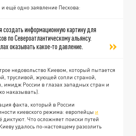
 и ещё одно заявление Пескова:
я создать информационную картину для
ков по Североатлантическому альянсу.
силах оказывать какое-то давление.
острое недовольство Киевом, который пытается
й, трусливой, жующей сопли страной,
 имидж России в глазах западных стран и
тко наказывать).
тация факта, который в России
мности киевского режима: европейцы
и
сё диктуют. Что осложняет поиски путей
Киеву удалось по-настоящему разозлить