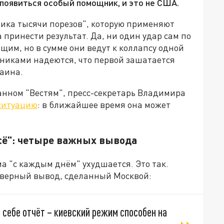
 появиться особый помощник, и это не США.
тика тысячи порезов", которую применяют
 принести результат. Да, ни один удар сам по
щим, но в сумме они ведут к коллапсу одной
етниками надеются, что первой зашатается
раина.
анном "Вестям", пресс-секретарь Владимира
ситуацию
: в ближайшее время она может
всё": четыре важных вывода
а "с каждым днём" ухудшается. Это так.
о верный вывод, сделанный Москвой:
себе отчёт – киевский режим способен на