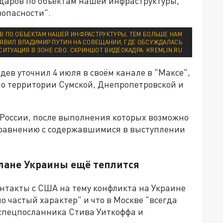
ударов по объектам нашей инфраструктуры,
зопасности".
В ПО ОБЪЕКТАМ НАШЕЙ ИНФРАСТРУКТУРЫ, ТЕМ БОЛЬШЕ НАМ
ЗАЯВИЛ ВЛАДИМИР ПУТИН НА СОВЕЩАНИИ, ГДЕ ОБСУЖДАЛАСЬ
СИТУАЦИЯ В ЗОНЕ СВО. СКРИНШОТ ВИДЕОКАДРА: KREMLIN.RU
дев уточнил 4 июля в своём канале в "Максе",
по территории Сумской, Днепропетровской и
России, после выполнения которых возможно
сравнению с содержавшимися в выступлении
плане Украины ещё теплится
онтакты с США на тему конфликта на Украине
 частый характер" и что в Москве "всегда
 спецпосланника Стива Уиткоффа и