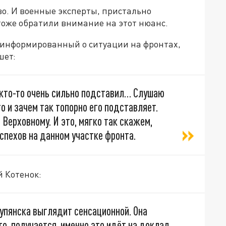
во. И военные эксперты, пристально
тоже обратили внимание на этот нюанс.
 информированный о ситуации на фронтах,
шет:
 кто-то очень сильно подставил… Слушаю
о и зачем так топорно его подставляет.
Верховному. И это, мягко так скажем,
спехов на данном участке фронта.
й Котенок:
упянска выглядит сенсационной. Она
то, получается, именно это идёт на доклад