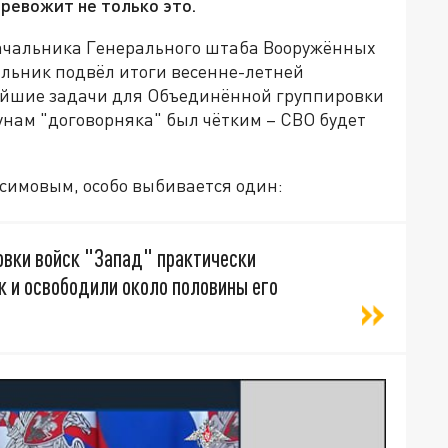
тревожит не только это.
ачальника Генерального штаба Вооружённых
альник подвёл итоги весенне-летней
нейшие задачи для Объединённой группировки
нам "договорняка" был чётким – СВО будет
асимовым, особо выбивается один:
овки войск "Запад" практически
к и освободили около половины его