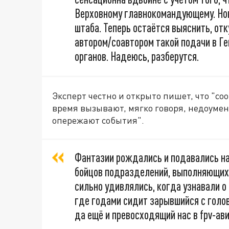
Верховному главнокомандующему. Нов
штаба. Теперь остаётся выяснить, отку
автором/соавтором такой подачи в Ге
органов. Надеюсь, разберутся.
Эксперт честно и открыто пишет, что "с
время вызывают, мягко говоря, недоумен
опережают события".
Фантазии рождались и подавались на
бойцов подразделений, выполняющих 
сильно удивлялись, когда узнавали о
где годами сидит зарывшийся с голо
да ещё и превосходящий нас в fpv-ав