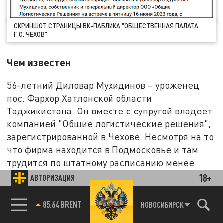
СКРИНШОТ СТРАНИЦЫ ВК-ПАБЛИКА "ОБЩЕСТВЕННАЯ ПАЛАТА
Г.О. ЧЕХОВ"
Чем известен
56-летний Диловар Мухидинов – уроженец
пос. Фархор Хатлонской области
Таджикистана. Он вместе с супругой владеет
компанией "Общие логистические решения",
зарегистрированной в Чехове. Несмотря на то
что фирма находится в Подмосковье и там
трудится по штатному расписанию менее
сорока человек (больше половины – выходцы
18+
АВТОРИЗАЦИЯ
из Средней Азии, по нашим данным),
Мухидинов умудрился охватить довольно
85.64 BRENT
НОВОСИБИРСК
большой рынок перевозок – его ООО только в