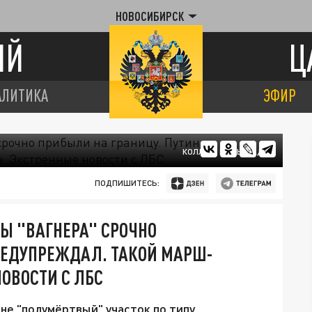
НОВОСИБИРСК
ИЙ
Ц
АЛИТИКА
ЭФИР
КОЛЛАЖ ЦАРЬГРАДА
ПОДПИШИТЕСЬ:
НЫ "ВАГНЕРА" СРОЧНО
РЕДУПРЕЖДАЛ. ТАКОЙ МАРШ-
ОВОСТИ С ЛБС
не "полумёртвый" участок по типу