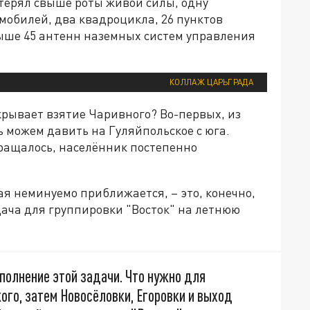
отерял свыше роты живой силы, одну
омобилей, два квадроцикла, 26 пунктов
ыше 45 антенн наземных систем управления
КОЛЛАЖ ЦАРЬГРАДА
рывает взятие Чаривного? Во-первых, из
ь можем давить на Гуляйпольское с юга.
кращалось, населённик постепенно
ая неминуемо приближается, – это, конечно,
дача для группировки "Восток" на летнюю
полнение этой задачи. Что нужно для
кого, затем Новосёловки, Егоровки и выход