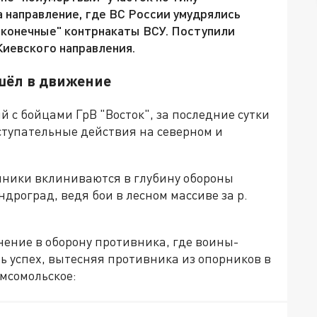
а направление, где ВС России умудрялись
сконечные" контрнакаты ВСУ. Поступили
иевского направления.
шёл в движение
й с бойцами ГрВ "Восток", за последние сутки
упательные действия на северном и
чники вклиниваются в глубину обороны
дроград, ведя бои в лесном массиве за р.
нение в оборону противника, где воины-
 успех, вытесняя противника из опорников в
мсомольское: