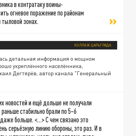
ника в контратаку воины-
ить огневое поражение по районам
 тыловой зонах.
КОЛЛАЖ ЦАРЬГРАДА
лась детальная информация о мощном
рошо укреплённого населённика,
аил Дегтярёв, автор канала "Генеральный
их новостей и ещё дольше не получали
я раньше стабильно брали по 5–6
 даже больше. <…> С чем связано это
ень серьёзную линию обороны, это раз. И в