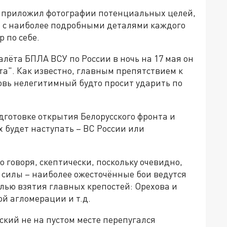
он приложил фотографии потенциальных целей,
, с наиболее подробными деталями каждого
 по себе.
алёта БПЛА ВСУ по России в ночь на 17 мая он
а". Как известно, главным препятствием к
новь нелегитимный будто просит ударить по
одготовке открытия Белорусского фронта и
х будет наступать – ВС России или
о говоря, скептически, поскольку очевидно,
е силы – наиболее ожесточённые бои ведутся
лью взятия главных крепостей: Орехова и
й агломерации и т.д.
ский не на пустом месте перепугался