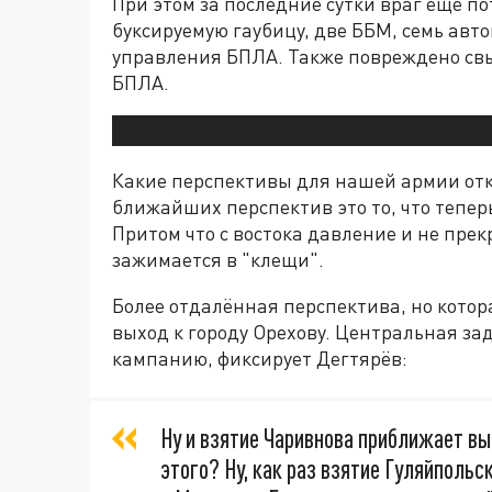
При этом за последние сутки враг ещё п
буксируемую гаубицу, две ББМ, семь авт
управления БПЛА. Также повреждено св
БПЛА.
Какие перспективы для нашей армии отк
ближайших перспектив это то, что тепер
Притом что с востока давление и не пре
зажимается в "клещи".
Более отдалённая перспектива, но котор
выход к городу Орехову. Центральная за
кампанию, фиксирует Дегтярёв:
Ну и взятие Чаривнова приближает вы
этого? Ну, как раз взятие Гуляйпольс