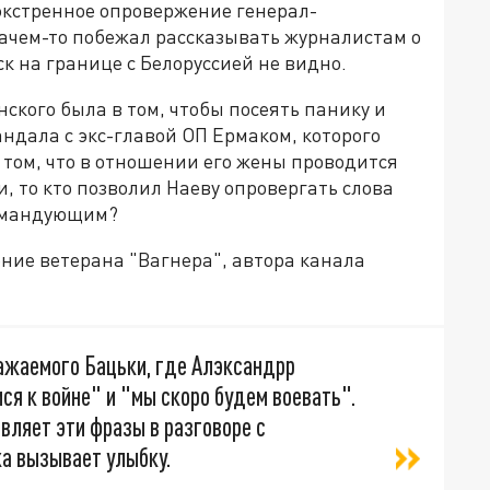
экстренное опровержение генерал-
зачем-то побежал рассказывать журналистам о
к на границе с Белоруссией не видно.
нского была в том, чтобы посеять панику и
ндала с экс-главой ОП Ермаком, которого
о том, что в отношении его жены проводится
 то кто позволил Наеву опровергать слова
командующим?
ение ветерана "Вагнера", автора канала
ажаемого Бацьки, где Алэксандрр
ся к войне" и "мы скоро будем воевать".
вляет эти фразы в разговоре с
ка вызывает улыбку.