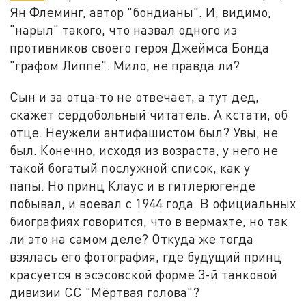
Ян Флеминг, автор "бондианы". И, видимо,
"нарыл" такого, что назвал одного из
противников своего героя Джеймса Бонда
"графом Липпе". Мило, не правда ли?
Сын и за отца-то не отвечает, а тут дед,
скажет сердобольный читатель. А кстати, об
отце. Неужели антифашистом был? Увы, не
был. Конечно, исходя из возраста, у него не
такой богатый послужной список, как у
папы. Но принц Клаус и в гитлерюгенде
побывал, и воевал с 1944 года. В официальных
биографиях говорится, что в вермахте, но так
ли это на самом деле? Откуда же тогда
взялась его фотография, где будущий принц
красуется в эсэсовской форме 3-й танковой
дивизии СС "Мёртвая голова"?