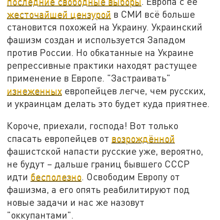
последние свободные выборы
. Европа с её
жесточайшей цензурой
в СМИ всё больше
становится похожей на Украину. Украинский
фашизм создан и используется Западом
против России. Но обкатанные на Украине
репрессивные практики находят растущее
применение в Европе. "Застраивать"
изнеженных
европейцев легче, чем русских,
и украинцам делать это будет куда приятнее.
Короче, приехали, господа! Вот только
спасать европейцев от
возрождённой
фашистской напасти русские уже, вероятно,
не будут – дальше границ бывшего СССР
идти
бесполезно
. Освободим Европу от
фашизма, а его опять реабилитируют под
новые задачи и нас же назовут
"оккупантами".