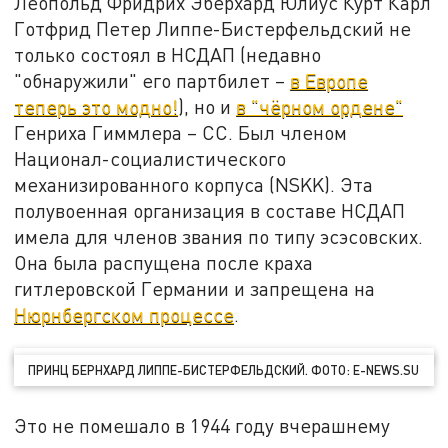
Леопольд Фридрих Эберхард Юлиус Курт Карл
Готфрид Петер Липпе-Бистерфельдский не
только состоял в НСДАП (недавно
"обнаружили" его партбилет –
в Европе
теперь это модно!
), но и
в "чёрном ордене"
Генриха Гиммлера – СС. Был членом
Национал-социалистического
механизированного корпуса (NSKK). Эта
полувоенная организация в составе НСДАП
имела для членов звания по типу эсэсовских.
Она была распущена после краха
гитлеровской Германии и запрещена на
Нюрнбергском процессе
.
ПРИНЦ БЕРНХАРД ЛИППЕ-БИСТЕРФЕЛЬДСКИЙ. ФОТО: E-NEWS.SU
Это не помешало в 1944 году вчерашнему