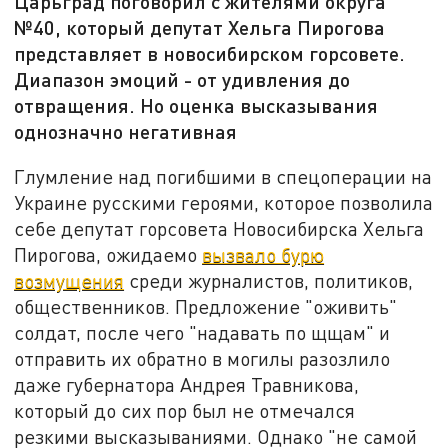
Царьград поговорил с жителями округа
№40, который депутат Хельга Пирогова
представляет в новосибирском горсовете.
Диапазон эмоций - от удивления до
отвращения. Но оценка высказывания
однозначно негативная
Глумление над погибшими в спецоперации на
Украине русскими героями, которое позволила
себе депутат горсовета Новосибирска Хельга
Пирогова, ожидаемо
вызвало бурю
возмущения
среди журналистов, политиков,
общественников. Предложение "оживить"
солдат, после чего "надавать по щщам" и
отправить их обратно в могилы разозлило
даже губернатора Андрея Травникова,
который до сих пор был не отмечался
резкими высказываниями. Однако "не самой