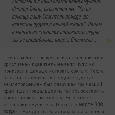
Ангелами и с ними святой великомученик
Феодор Тирон, сказавший им: "Се на
помощь вашу Спаситель прииде, да
известны будете о вечной жизни". Воины
и многие из стоявших поблизости людей
также сподобились видеть Спасителя...
Тем не менее обезумевший от ненависти к
христианам правитель не внял чуду, но
приказал и дальше истязать святых. После
этого последовали очередные чудеса:
землетрясением был разрушен языческий
храм, где страдальцев пытались заставить
принести жертвы идолам. Но и это не
марте 308
остановило мучителя. В итоге в
года
от Рождества Христова были казнены