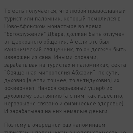
То есть получается, что любой православный
турист или паломник, который помолился в
Ново-Афонском монастыре во время
"богослужения" Дбара, должен быть отлучён
от церковного общения. А если это был
канонический священник, то он должен быть
извержен из сана. Иными словами,
зарабатывая на туристах и паломниках, секта
"Священная митрополия Абхазии", по сути,
духовно (а если точнее, то антидуховно) их
оскверняет. Нанося серьёзный ущерб их
духовному состоянию (а с ним, как известно,
неразрывно связано и физическое здоровье).
И зарабатывая на них немалые деньги.
Поэтому в очередной раз напоминаем
туристам и паломникам о недопустимости не