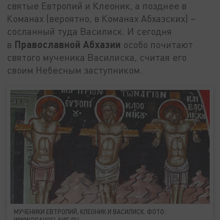
святые Евтропий и Клеоник, а позднее в
Команах (вероятно, в Команах Абхазских) –
сосланный туда Василиск. И сегодня
Православной Абхазии
в
особо почитают
святого мученика Василиска, считая его
своим Небесным заступником.
МУЧЕНИКИ ЕВТРОПИЙ, КЛЕОНИК И ВАСИЛИСК. ФОТО:
WWW.PRAVOSLAVIE.RU