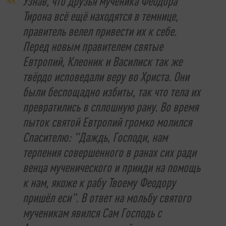
Узнав, что друзья мученика Феодора
Тирона всё ещё находятся в темнице,
правитель велел привести их к себе.
Перед новым правителем святые
Евтропий, Клеоник и Василиск так же
твёрдо исповедали веру во Христа. Они
были беспощадно избиты, так что тела их
превратились в сплошную рану. Во время
пыток святой Евтропий громко молился
Спасителю: "Даждь, Господи, нам
терпения совершенного в ранах сих ради
венца мученического и прииди на помощь
к нам, якоже к рабу Твоему Феодору
пришёл еси". В ответ на мольбу святого
мученикам явился Сам Господь с