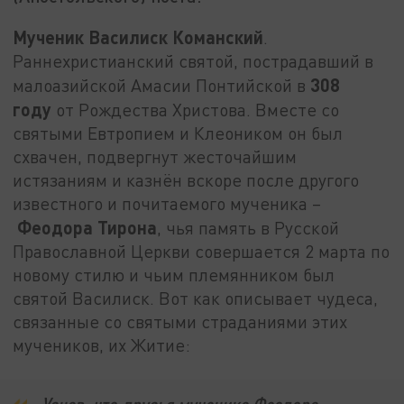
Мученик Василиск Команский
.
Раннехристианский святой, пострадавший в
308
малоазийской Амасии Понтийской в
году
от Рождества Христова. Вместе со
святыми Евтропием и Клеоником он был
схвачен, подвергнут жесточайшим
истязаниям и казнён вскоре после другого
известного и почитаемого мученика –
Феодора Тирона
, чья память в Русской
Православной Церкви совершается 2 марта по
новому стилю и чьим племянником был
святой Василиск. Вот как описывает чудеса,
связанные со святыми страданиями этих
мучеников, их Житие: