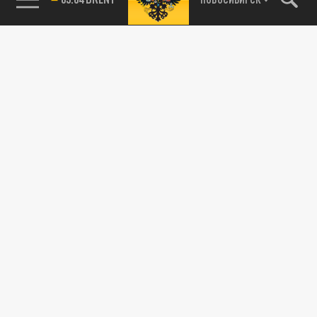
115093, г. Москва, переулок Партийный,
д.1, к.57, стр.3, эт.1, пом.I, ком.45
Тел.:
+7 (495) 374-77-73
info@tsargrad.tv
Адрес для пресс-релизов
press@tsargrad.tv
Средство массовой информации сетевое издание