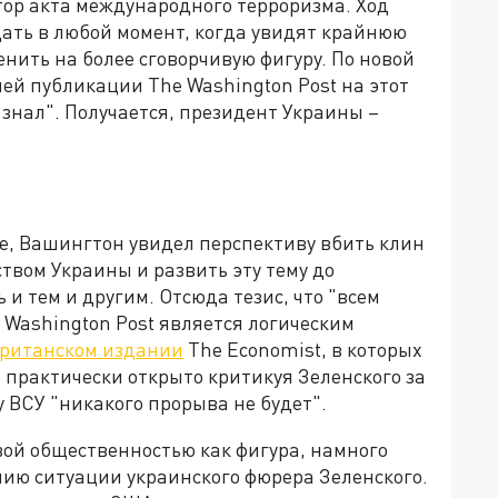
атор акта международного терроризма. Ход
дать в любой момент, когда увидят крайнюю
енить на более сговорчивую фигуру. По новой
ей публикации The Washington Post на этот
е знал". Получается, президент Украины –
е, Вашингтон увидел перспективу вбить клин
твом Украины и развить эту тему до
и тем и другим. Отсюда тезис, что "всем
 Washington Post является логическим
британском издании
The Economist, в которых
 практически открыто критикуя Зеленского за
у ВСУ "никакого прорыва не будет".
ой общественностью как фигура, намного
ию ситуации украинского фюрера Зеленского.