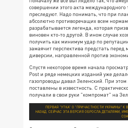
Поначалу же всё выглядело так, что аме
совершении этого акта международного 
преследуют. Надо понимать, что при пл
абсолютно противоречащих всем нормам
разрабатывается легенда, которая призв
виновен кто-то другой. В ином случае хоз
получить как минимум удар по репутаци
замаячит перспектива предстать перед 
диверсии, направленной против экономи
Спустя некоторое время начала просмат
Post и ряде немецких изданий уже делалс
газопроводы давал Зеленский. При этом
поставлены в известность. С практическо
получали в свои руки "компромат" на Зе
ПЕРВАЯ "УТКА" О "ПРИЧАСТНОСТИ УКРАИНЫ" К
НАЗАД. СЕЙЧАС ЭТА ВЕРСИЯ ОБРОСЛА ДЕТАЛЯМИ, ИМ
COA