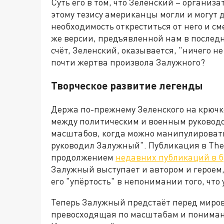
Суть его в том, что Зеленский – организ
этому тезису американцы могли и могут 
необходимость откреститься от него и см
же версии, предъявленной нам в последн
счёт, Зеленский, оказывается, "ничего н
почти жертва произвола Залужного?
Творческое развитие легенды
Держа по-прежнему Зеленского на крючк
между политическим и военным руководс
масштабов, когда можно манипулировать 
руководил Залужный". Публикация в The
продолжением
недавних публикаций в 
Залужный выступает и автором и героем,
его "упёртость" в непонимании того, что 
Теперь Залужный предстаёт перед миров
превосходящая по масштабам и пониман