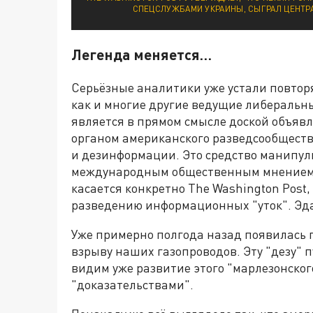
СПЕЦСЛУЖБАМИ УКРАИНЫ, СЫГРАЛ ЦЕНТРА
Легенда меняется…
Серьёзные аналитики уже устали повторят
как и многие другие ведущие либеральн
является в прямом смысле доской объя
органом американского разведсообществ
и дезинформации. Это средство манипу
международным общественным мнением, 
касается конкретно The Washington Post, 
разведению информационных "уток". Эда
Уже примерно полгода назад появилась п
взрыву наших газопроводов. Эту "дезу" 
видим уже развитие этого "марлезонског
"доказательствами".