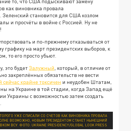
мание то, что США подыскивают замену
тов как виновника провала
. Зеленский становится для США козлом
алы и просчёты в войне с Россией. Ну не
!
 упорствовать и по-прежнему отказываться от
 графику на март президентских выборов, к
, то его просто убьют.
у, это будет
Залужный
, который, в отличие от
льно закреплённых обязательств не вести
 сейчас крайне токсичен
и неудобен Штатам,
ны на Украине в той стадии, когда Запад ещё
рии Украины с возможностью затем создать
.
ТОРОГО УЖЕ СПИСАЛИ СО СЧЕТОВ КАК ВИНОВНИКА ПРОВАЛА
ПОЛНЕ ВОЗМОЖНО, НОВЫМ ПРЕЗИДЕНТОМ СТАНЕТ НЫНЕШНИЙ
ВКОМ ВСУ. ФОТО: UKRAINE PRESIDENCY/GLOBAL LOOK PRESS