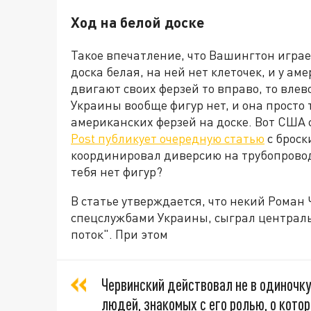
Ход на белой доске
Такое впечатление, что Вашингтон играе
доска белая, на ней нет клеточек, и у ам
двигают своих ферзей то вправо, то влево
Украины вообще фигур нет, и она прост
американских ферзей на доске. Вот США 
Post публикует очередную статью
с броск
координировал диверсию на трубопроводе
тебя нет фигур?
В статье утверждается, что некий Роман
спецслужбами Украины, сыграл централь
поток". При этом
Червинский действовал не в одиночку,
людей, знакомых с его ролью, о кото