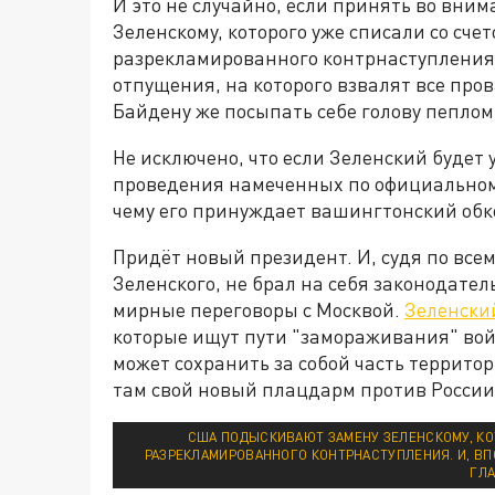
И это не случайно, если принять во вни
Зеленскому, которого уже списали со сче
разрекламированного контрнаступления
отпущения, на которого взвалят все пров
Байдену же посыпать себе голову пеплом
Не исключено, что если Зеленский будет
проведения намеченных по официальному
чему его принуждает вашингтонский обком
Придёт новый президент. И, судя по всем
Зеленского, не брал на себя законодате
мирные переговоры с Москвой.
Зеленский
которые ищут пути "замораживания" вой
может сохранить за собой часть террито
там свой новый плацдарм против России
США ПОДЫСКИВАЮТ ЗАМЕНУ ЗЕЛЕНСКОМУ, КО
РАЗРЕКЛАМИРОВАННОГО КОНТРНАСТУПЛЕНИЯ. И, В
ГЛА