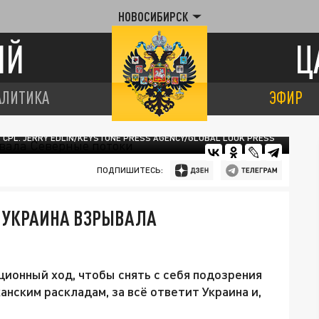
НОВОСИБИРСК
ИЙ
Ц
АЛИТИКА
ЭФИР
CPL. JERRY EDLIN/KEYSTONE PRESS AGENCY/GLOBAL LOOK PRESS
ПОДПИШИТЕСЬ:
К УКРАИНА ВЗРЫВАЛА
онный ход, чтобы снять с себя подозрения
анским раскладам, за всё ответит Украина и,