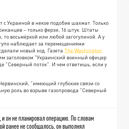
т с Украиной в некое подобие шахмат. Только
ериканцев – только ферзи, 16 штук. Штаты
, то восьмёркой или любой загогулиной. А у
о тупо наблюдает за перемещениями
сделали новый ход. Газета
The Washington
им заголовком "Украинский военный офицер
 "Северный поток". И чем ответишь, если у
 Червинский, "имеющий глубокие связи со
ную роль во взрыве газопровода "Северный
 и он не планировал операцию. По словам
рой ранее не сообщалось, он выполнял