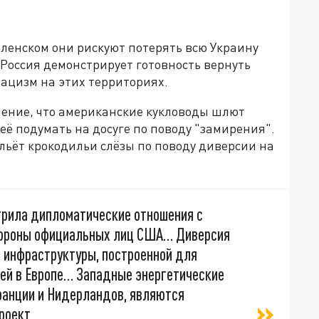
ленском они рискуют потерять всю Украину
 Россия демонстрирует готовность вернуть
нацизм на этих территориях.
ление, что американские кукловоды шлют
ё подумать на досуге по поводу "замирения".
 льёт крокодильи слёзы по поводу диверсии на
трила дипломатические отношения с
стороны официальных лиц США… Диверсия
 инфраструктуры, построенной для
ей в Европе… Западные энергетические
Франции и Нидерландов, являются
роект,