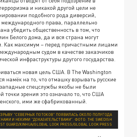
риканцы отводят от себя подозрение в
терроризма и никакой другой цели не
анировании подобного рода диверсий,
 международного права, параллельно
ана убедить общественность в том, что
яин Белого дома, да и вся страна могут
и. Как максимум – перед причастными лицами
международным судом в качестве заказчиков
ческой инфраструктуры другого государства.
риваться новая цель США. В The Washington
я намёк на то, что отмашку взрывать русские
 западные спецслужбы якобы не были
й точки зрения это означало то, что США
ленского, ими же сфабрикованный.
 ВЗРЫВУ "СЕВЕРНЫХ ПОТОКОВ" ПОЯВИЛАСЬ ОКОЛО ПОЛУГОДА
ЕНАМИ И НЕКИМИ "ДОКАЗАТЕЛЬСТВАМИ". ФОТО: THE SWEDISH
ST GUARD/XINHUA/GLOBAL LOOK PRESS/GLOBAL LOOK PRESS