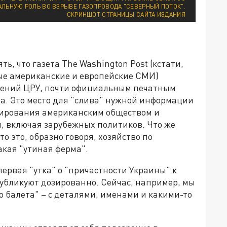
ЛЬНУЮ РОЛЬ ВО ВЗРЫВЕ ГАЗОПРОВОДА "СЕВЕРНЫЙ ПОТОК".
СКРИНШОТ СТРАНИЦЫ САЙТА ИЗДАНИЯ
ь, что газета The Washington Post (кстати,
ые американские и европейские СМИ)
влений ЦРУ, почти официальным печатным
а. Это место для "слива" нужной информации
лирования американским обществом и
включая зарубежных политиков. Что же
то это, образно говоря, хозяйство по
кая "утиная ферма".
ервая "утка" о "причастности Украины" к
публикуют дозированно. Сейчас, например, мы
о балета" – с деталями, именами и какими-то