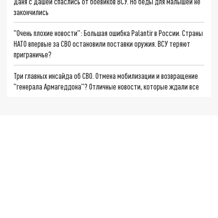
Даня с Дашей спаслись от боевиков ВСУ. Но беды для малышей не
закончились
"Очень плохие новости": Большая ошибка Palantir в России. Страны
НАТО впервые за СВО остановили поставки оружия. ВСУ теряют
приграничье?
Три главных инсайда об СВО. Отмена мобилизации и возвращение
"генерала Армагеддона"? Отличные новости, которые ждали все