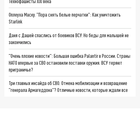
Технофашисты XXI века
Оплеуха Маску. "Пора снять белые перчатки": Как уничтожить
Starlink
Даня с Дашей спаслись от боевиков ВСУ. Но беды для малышей не
закончились
"Очень плохие новости": Большая ошибка Palantir в России. Страны
НАТО впервые за СВО остановили поставки оружия. ВСУ теряют
приграничье?
Три главных инсайда об СВО. Отмена мобилизации и возвращение
"генерала Армагеддона"? Отличные новости, которые ждали все