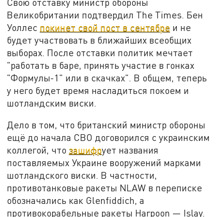
Cвою отставку министр обороны
Великобритании подтвердил The Times. Бен
Уоллес
покинет свой пост в сентябре
и не
будет участвовать в ближайших всеобщих
выборах. После отставки политик мечтает
"работать в баре, принять участие в гонках
"Формулы-1" или в скачках". В общем, теперь
у него будет время насладиться покоем и
шотландским виски.
Дело в том, что британский министр обороны
ещё до начала СВО договорился с украинским
коллегой, что
зашифр
ует названия
поставляемых Украине вооружений марками
шотландского виски. В частности,
противотанковые ракеты NLAW в переписке
обозначались как Glenfiddich, а
противокорабельные ракеты Harpoon — Islay.