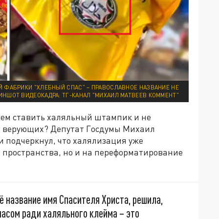
 ФАБРИКИ "ХЛЕБНЫЙ СПАС" – ПРАВОСЛАВНОЕ НАЗВАНИЕ НЕ
ИНШОТ ВИДЕОКАДРА: ТГ-КАНАЛ "МИХАИЛ МАТВЕЕВ КОММЕНТ"
ием ставить халяльный штампик и не
тв верующих? Депутат Госдумы Михаил
и подчеркнул, что халялизация уже
го пространства, но и на переформатирование
ё название имя Спасителя Христа, решила,
пасом ради халяльного клейма – это