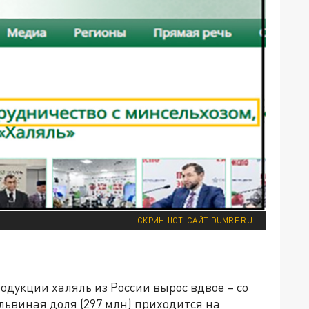
СКРИНШОТ: САЙТ DUMRF.RU
одукции халяль из России вырос вдвое – со
 львиная доля (297 млн) приходится на