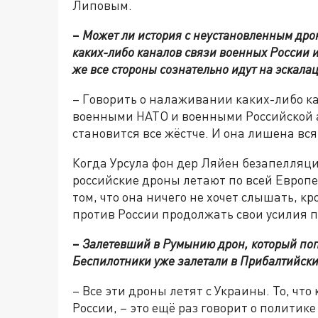
Липовым.
–
Может ли история с неустановленным дрон
каких-либо каналов связи военных России и
же все стороны сознательно идут на эскала
– Говорить о налаживании каких-либо к
военными НАТО и военными Российской а
становится все жёстче. И она лишена вся
Когда Урсула фон дер Ляйен безапелляци
российские дроны летают по всей Европе,
том, что она ничего не хочет слышать, кр
против России продолжать свои усилия 
–
Залетевший в Румынию дрон, который поп
Беспилотники уже залетали в Прибалтийски
– Все эти дроны летят с Украины. То, ч
России, – это ещё раз говорит о политик