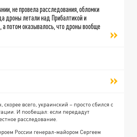
ынии, не провела расследования, обломки
гда дроны летали над Прибалтикой и
, а потом оказывалось, что дроны вообще
 скорее всего, украинский – просто сбился с
гации. И пообещал: если передадут
естное расследование.
ероем России генерал-майором Сергеем