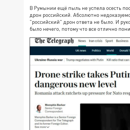
В Румынии ещё пыль не успела осесть пос
дрон российский. Абсолютно недоказуем
"российский" дрон ответа не было. И ру
было нечего, потому что все отлично пон