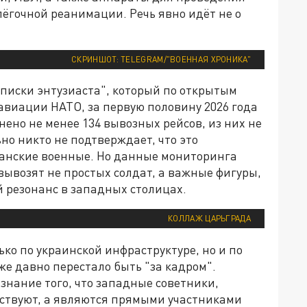
ёгочной реанимации. Речь явно идёт не о
СКРИНШОТ: TELEGRAM/"ВОЕННАЯ ХРОНИКА"
аписки энтузиаста", который по открытым
виации НАТО, за первую половину 2026 года
ено не менее 134 вывозных рейсов, из них не
но никто не подтверждает, что это
анские военные. Но данные мониторинга
, вывозят не простых солдат, а важные фигуры,
 резонанс в западных столицах.
КОЛЛАЖ ЦАРЬГРАДА
ко по украинской инфраструктуре, но и по
же давно перестало быть "за кадром".
знание того, что западные советники,
тствуют, а являются прямыми участниками