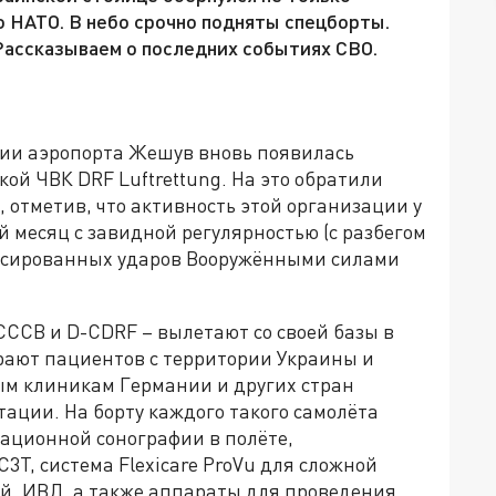
о НАТО. В небо срочно подняты спецборты.
Рассказываем о последних событиях СВО.
ании аэропорта Жешув вновь появилась
ой ЧВК DRF Luftrettung. На это обратили
отметив, что активность этой организации у
 месяц с завидной регулярностью (с разбегом
массированных ударов Вооружёнными силами
CCCB и D-CDRF – вылетают со своей базы в
рают пациентов с территории Украины и
ым клиникам Германии и других стран
ации. На борту каждого такого самолёта
рационной сонографии в полёте,
3T, система Flexicare ProVu для сложной
й, ИВЛ, а также аппараты для проведения