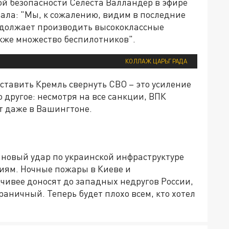
й безопасности Селеста Валландер в эфире
ала: "Мы, к сожалению, видим в последние
одолжает производить высококлассные
акже множество беспилотников".
КОЛЛАЖ ЦАРЬГРАДА
аставить Кремль свернуть СВО – это усиление
 другое: несмотря на все санкции, ВПК
т даже в Вашингтоне.
 новый удар по украинской инфраструктуре
иям. Ночные пожары в Киеве и
чивее доносят до западных недругов России,
раничный. Теперь будет плохо всем, кто хотел