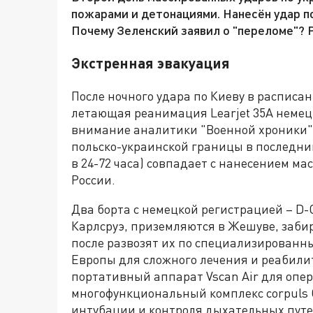
пожарами и детонациями. Нанесён удар п
Почему Зеленский заявил о "переломе"? 
Экстренная эвакуация
После ночного удара по Киеву в распис
летающая реанимация Learjet 35A немецк
внимание аналитики "Военной хроники", 
польско-украинской границы в последний
в 24-72 часа) совпадает с нанесением 
России.
Два борта с немецкой регистрацией – D-
Карлсруэ, приземляются в Жешуве, заби
после развозят их по специализированн
Европы для сложного лечения и реабилит
портативный аппарат Vscan Air для опе
многофункциональный комплекс corpuls C
интубации и контроля дыхательных путе