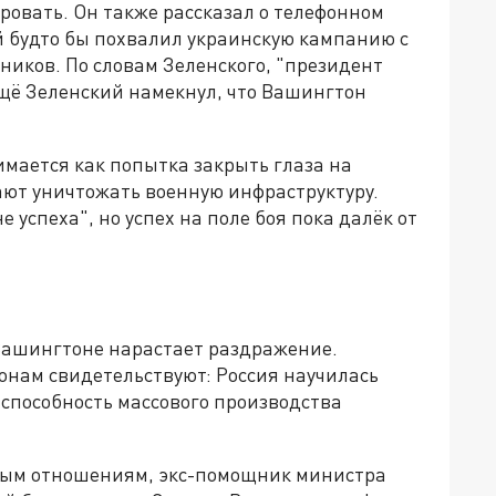
ировать. Он также рассказал о телефонном
й будто бы похвалил украинскую кампанию с
иков. По словам Зеленского, "президент
 ещё Зеленский намекнул, что Вашингтон
мается как попытка закрыть глаза на
ают уничтожать военную инфраструктуру.
е успеха", но успех на поле боя пока далёк от
 Вашингтоне нарастает раздражение.
онам свидетельствуют: Россия научилась
способность массового производства
ным отношениям, экс-помощник министра