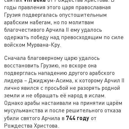
годы правления этого царя православная
Грузия подвергалась опустошительным
арабским набегам, но по молитвам
благочестивого Арчила II ему удалось
одержать победу над превосходящим по силе
войском Мурвана-Кру.
Сначала благоверному царю удалось
восстановить Грузию, но вскоре она
подверглась нападению другого арабского
лидера – Джиджум-Асима, к которому Арчил II
лично явился с просьбой не разорять родной
земли и не обращать её народ в ислам.
Однако арабы настаивали на принятии царём
мусульманства и после решительного отказа
744 году
убили святого Арчила в
от
Рождества Христова.