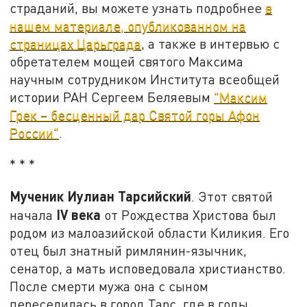
страданий, вы можете узнать подробнее
в
нашем материале, опубликованном на
страницах Царьграда
, а также в интервью с
обретателем мощей святого Максима
научным сотрудником Института всеобщей
истории РАН Сергеем Беляевым
"Максим
Грек – бесценный дар Святой горы Афон
России"
.
* * *
Мученик Иулиан Тарсийский
. Этот святой
IV
века
начала
от Рождества Христова был
родом из малоазийской области Киликия. Его
отец был знатный римлянин-язычник,
сенатор, а мать исповедовала христианство.
После смерти мужа она с сыном
переселилась в город Тарс, где в годы