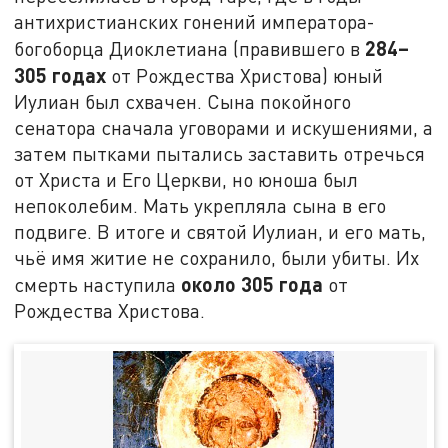
антихристианских гонений императора-
284–
богоборца Диоклетиана (правившего в
305 годах
от Рождества Христова) юный
Иулиан был схвачен. Сына покойного
сенатора сначала уговорами и искушениями, а
затем пытками пытались заставить отречься
от Христа и Его Церкви, но юноша был
непоколебим. Мать укрепляла сына в его
подвиге. В итоге и святой Иулиан, и его мать,
чьё имя житие не сохранило, были убиты. Их
около 305 года
смерть наступила
от
Рождества Христова.