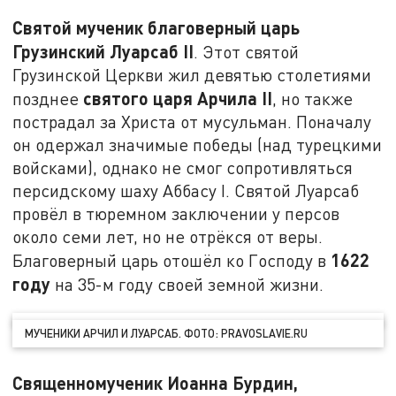
Святой мученик благоверный царь
Грузинский Луарсаб II
. Этот святой
Грузинской Церкви жил девятью столетиями
святого царя Арчила
II
позднее
, но также
пострадал за Христа от мусульман. Поначалу
он одержал значимые победы (над турецкими
войсками), однако не смог сопротивляться
персидскому шаху Аббасу I. Святой Луарсаб
провёл в тюремном заключении у персов
около семи лет, но не отрёкся от веры.
1622
Благоверный царь отошёл ко Господу в
году
на 35-м году своей земной жизни.
МУЧЕНИКИ АРЧИЛ И ЛУАРСАБ. ФОТО: PRAVOSLAVIE.RU
Священномученик Иоанна Бурдин,