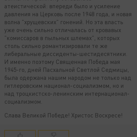
атеистической: впереди было и усиление
давления на Церковь после 1948 года, и новая
волна "хрущевских" гонений. Но эта власть
уже очень сильно отличалась от кровавых
"комиссаров в пыльных шлемах", которых
столь сильно романтизировали те же
либеральные диссиденты-шестидесятники.
И именно поэтому Священная Победа мая
1945-го, дней Пасхальной Светлой Седмицы,
была одержана нашим народом не только над
гитлеровским национал-социализмом, но и
над троцкистско-ленинским интернационал-
социализмом.
Слава Великой Победе! Христос Воскресе!