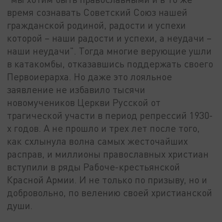
время сознавать Советский Союз нашей
гражданской родиной, радости и успехи
которой – наши радости и успехи, а неудачи –
наши неудачи". Тогда многие верующие ушли
в катакомбы, отказавшись поддержать своего
Первоиерарха. Но даже это лояльное
заявление не избавило тысячи
новомучеников Церкви Русской от
трагической участи в период репрессий 1930-
х годов. А не прошло и трех лет после того,
как схлынула волна самых жесточайших
расправ, и миллионы православных христиан
вступили в ряды Рабоче-крестьянской
Красной Армии. И не только по призыву, но и
добровольно, по велению своей христианской
души.