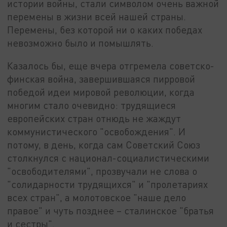
истории войны, стали символом очень важной
перемены в жизни всей нашей страны.
Перемены, без которой ни о каких победах
невозможно было и помышлять.
Казалось бы, еще вчера отгремела советско-
финская война, завершившаяся пирровой
победой идеи мировой революции, когда
многим стало очевидно: трудящиеся
европейских стран отнюдь не жаждут
коммунистического "освобождения". И
потому, в день, когда сам Советский Союз
столкнулся с национал-социалистическими
"освободителями", прозвучали не слова о
"солидарности трудящихся" и "пролетариях
всех стран", а молотовское "наше дело
правое" и чуть позднее – сталинское "братья
и сестры".