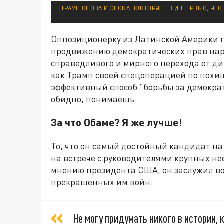
ТРАМП СНОВА И СНОВА ПОВТОРЯЕТ В ИНТЕРВЬЮ, ЧТО
Оппозиционерку из Латинской Америки п
продвижению демократических прав наро
справедливого и мирного перехода от ди
как Трамп своей спецоперацией по пох
эффективный способ "борьбы за демократи
обидно, понимаешь.
За что Обаме? Я же лучше!
То, что он самый достойный кандидат н
на встрече с руководителями крупных н
мнению президента США, он заслужил в
прекращённых им войн:
Не могу придумать никого в истории,