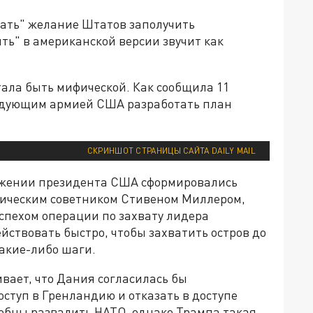
ать" желание Штатов заполучить
ть" в американской версии звучит как
тала быть мифической. Как сообщила 11
андующим армией США разработать план
СКРИНШОТ СТРАНИЦЫ САЙТА DAILY MAIL
ружении президента США сформировались
итическим советником Стивеном Миллером,
спехом операции по захвату лидера
йствовать быстро, чтобы захватить остров до
какие-либо шаги.
ает, что Дания согласилась бы
ступ в Гренландию и отказать в доступе
особны развалить НАТО, однако Трампа такая