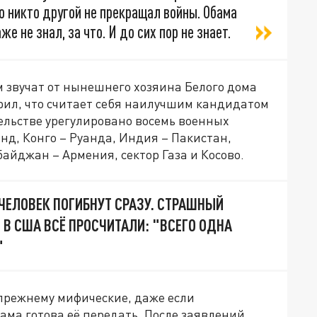
 но никто другой не прекращал войны. Обама
 не знал, за что. И до сих пор не знает.
 звучат от нынешнего хозяина Белого дома
рил, что считает себя наилучшим кандидатом
ельстве урегулировано восемь военных
нд, Конго – Руанда, Индия – Пакистан,
айджан – Армения, сектор Газа и Косово.
ЕЛОВЕК ПОГИБНУТ СРАЗУ. СТРАШНЫЙ
 В США ВСЁ ПРОСЧИТАЛИ: "ВСЕГО ОДНА
"
прежнему мифические, даже если
ма готова её передать. После заявлений