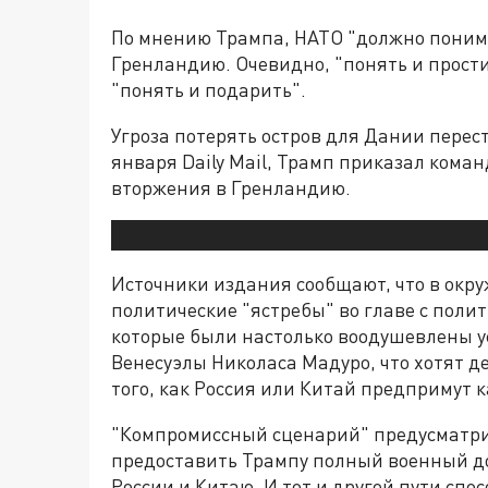
По мнению Трампа, НАТО "должно поним
Гренландию. Очевидно, "понять и прости
"понять и подарить".
Угроза потерять остров для Дании перес
января Daily Mail, Трамп приказал ком
вторжения в Гренландию.
Источники издания сообщают, что в ок
политические "ястребы" во главе с пол
которые были настолько воодушевлены у
Венесуэлы Николаса Мадуро, что хотят де
того, как Россия или Китай предпримут 
"Компромиссный сценарий" предусматрив
предоставить Трампу полный военный до
России и Китаю. И тот и другой пути сп