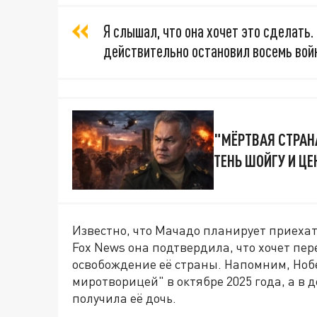
Я слышал, что она хочет это сделать.
действительно остановил восемь войн
"МЁРТВАЯ СТРАНА
ТЕНЬ ШОЙГУ И Ц
Известно, что Мачадо планирует приехат
Fox News она подтвердила, что хочет пе
освобождение её страны. Напомним, Ноб
миротворицей" в октябре 2025 года, а в 
получила её дочь.