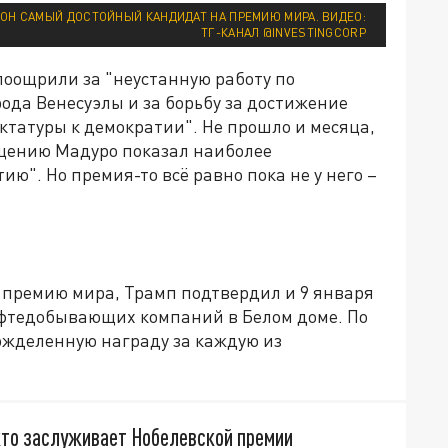
 ОН САМЫЙ ДОСТОЙНЫЙ КАНДИДАТ НА ПРЕМИЮ МИРА. ВИДЕО:
ТГ-КАНАЛ @INVESTINGCORP
оощрили за "неустанную работу по
да Венесуэлы и за борьбу за достижение
ктатуры к демократии". Не прошло и месяца,
ищению Мадуро показал наиболее
ю". Но премия-то всё равно пока не у него –
а премию мира, Трамп подтвердил и 9 января
ефтедобывающих компаний в Белом доме. По
ожделенную награду за каждую из
 кто заслуживает Нобелевской премии