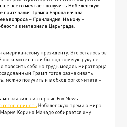
льше всего мечтает получить Нобелевскую
е притязания Трампа Европа начала
на вопроса – Гренландия. На кону –
бности в материале Царьграда.
я американскому президенту. Это осталось бы
 оргкомитет, если бы под горячую руку не
 повесить себе на грудь медаль миротворца
здосадованный Трамп готов размахивать
ь, можно получить и в обход оргкомитета –
рамп заявил в интервью Fox News.
о готов принять
Нобелевскую премию мира,
 Мария Корина Мачадо собирается ему