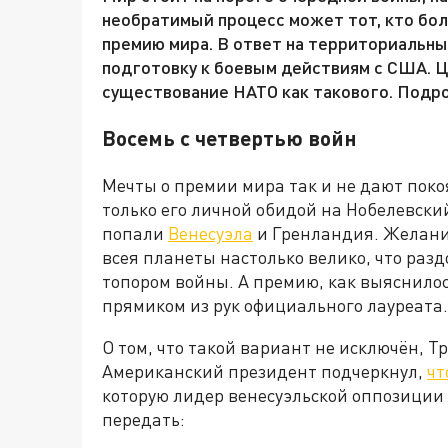
необратимый процесс может тот, кто бо
премию мира. В ответ на территориальны
подготовку к боевым действиям с США. Це
существование НАТО как такового. Подро
Восемь с четвертью войн
Мечты о премии мира так и не дают поко
только его личной обидой на Нобелевский
попали
Венесуэла
и Гренландия. Желание
всея планеты настолько велико, что ра
топором войны. А премию, как выяснилос
прямиком из рук официального лауреата.
О том, что такой вариант не исключён, Т
Американский президент подчеркнул,
чт
которую лидер венесуэльской оппозиции
передать: