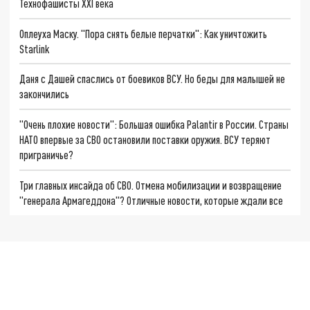
Технофашисты XXI века
Оплеуха Маску. "Пора снять белые перчатки": Как уничтожить
Starlink
Даня с Дашей спаслись от боевиков ВСУ. Но беды для малышей не
закончились
"Очень плохие новости": Большая ошибка Palantir в России. Страны
НАТО впервые за СВО остановили поставки оружия. ВСУ теряют
приграничье?
Три главных инсайда об СВО. Отмена мобилизации и возвращение
"генерала Армагеддона"? Отличные новости, которые ждали все