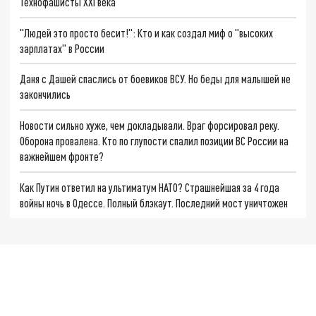
Технофашисты XXI века
"Людей это просто бесит!": Кто и как создал миф о "высоких
зарплатах" в России
Даня с Дашей спаслись от боевиков ВСУ. Но беды для малышей не
закончились
Новости сильно хуже, чем докладывали. Враг форсировал реку.
Оборона провалена. Кто по глупости спалил позиции ВС России на
важнейшем фронте?
Как Путин ответил на ультиматум НАТО? Страшнейшая за 4 года
войны ночь в Одессе. Полный блэкаут. Последний мост уничтожен