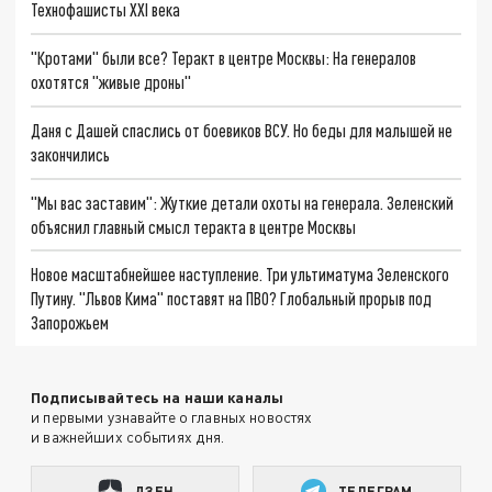
Технофашисты XXI века
"Кротами" были все? Теракт в центре Москвы: На генералов
охотятся "живые дроны"
Даня с Дашей спаслись от боевиков ВСУ. Но беды для малышей не
закончились
"Мы вас заставим": Жуткие детали охоты на генерала. Зеленский
объяснил главный смысл теракта в центре Москвы
Новое масштабнейшее наступление. Три ультиматума Зеленского
Путину. "Львов Кима" поставят на ПВО? Глобальный прорыв под
Запорожьем
Подписывайтесь на наши каналы
и первыми узнавайте о главных новостях
и важнейших событиях дня.
ДЗЕН
ТЕЛЕГРАМ