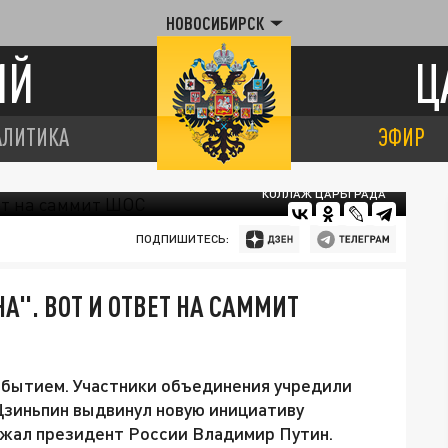
НОВОСИБИРСК
ИЙ
Ц
АЛИТИКА
ЭФИР
КОЛЛАЖ ЦАРЬГРАДА
ПОДПИШИТЕСЬ:
А". ВОТ И ОТВЕТ НА САММИТ
обытием. Участники объединения учредили
 Цзиньпин выдвинул новую инициативу
ржал президент России Владимир Путин.