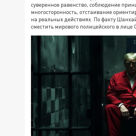
суверенное равенство, соблюдение прин
многосторонность, отстаивание ориенти
на реальных действиях. По факту Шанха
сместить мирового полицейского в лице 