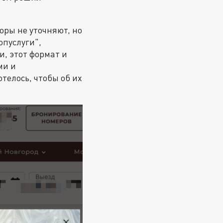
оры не уточняют, но
опуслуги",
и, этот формат и
ми и
телось, чтобы об их