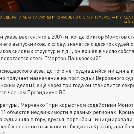
О СДЕЛАЛ СТАВКУ НА САУНЫ И ПОЧАСОВУЮ ОПЛАТУ НОМЕРОВ — И УГАДАЛ
САЙТА
и указывается, что в 2007-м, когда Виктор Момотов с
 его выпускников, к слову, значатся с десяток судей 
ков силовых структур и т.д.), он вошёл в число собс
сполагается отель "Мартон Пашковский".
аснодарского вуза, до того не трудившийся ни дня в 
 получает назначение на пост судьи Верховного суда
нским делам), ещё через три года он становится сек
тся членом Президиума ВС.
ратуры, Марченко "при корыстном содействии Момото
 11 объектов недвижимости в разных регионах. Кроме 
ра судьи шла в гору, друзья-партнёры "инициировали
необоснованно взыскали из бюджета Краснодара боле
у".