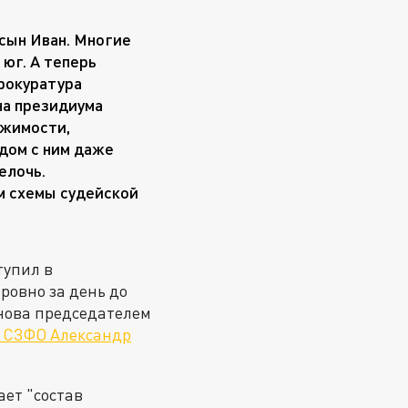
сын Иван. Многие
 юг. А теперь
прокуратура
на президиума
ижимости,
ядом с ним даже
елочь.
м схемы судейской
тупил в
ровно за день до
нова председателем
в СЗФО Александр
ает "состав