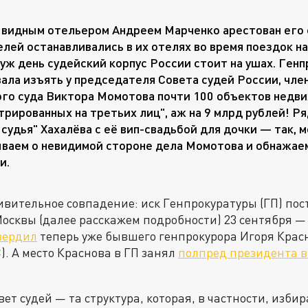
 видным отельером Андреем Марченко арестован его 
елей останавливались в их отелях во время поездок на
уж день судейский корпус России стоит на ушах. Ген
ала изъять у председателя Совета судей России, чле
го суда Виктора Момотова почти 100 объектов недв
трированных на третьих лиц", аж на 9 млрд рублей! Р
 судья" Хахалёва с её вип-свадьбой для дочки — так, м
ваем о невидимой стороне дела Момотова и обнажае
и.
дивительное совпадение: иск Генпрокуратуры (ГП) пос
осквы (далее расскажем подробности) 23 сентября — 
вердил
теперь уже бывшего генпрокурора Игоря Крас
). А место Краснова в ГП занял
полпред президента 
т судей — та структура, которая, в частности, избир