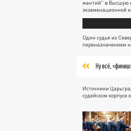
мантий" в Высшую 
экзаменационной ко
Один судья из Севе
переназначением на
Ну всё, <финиш
Источники Царьград
судейском корпусе 