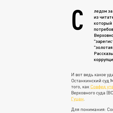
С
ледом за
из читат
который 
потребов
Верховно
"зарегис
"золотая
Рассказы
коррупци
И вот ведь какое у
Останкинский суд М
того, как
Совфед ут
Верховного суда (ВС
Гуцан
.
Для понимания: Сове