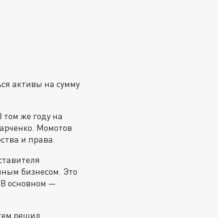
ься активы на сумму
 том же году на
Марченко. Момотов
ства и права.
дставителя
чным бизнесом. Это
 В основном —
атем решил