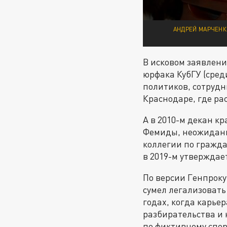
АНДРЕЙ МАРЧЕНК
В исковом заявлени
юрфака КубГУ (среди
политиков, сотрудни
Краснодаре, где ра
А в 2010-м декан кр
Фемиды, неожиданно
коллегии по гражда
в 2019-м утверждае
По версии Генпроку
сумел легализовать
годах, когда карье
разбирательства и 
по фиктивному спор