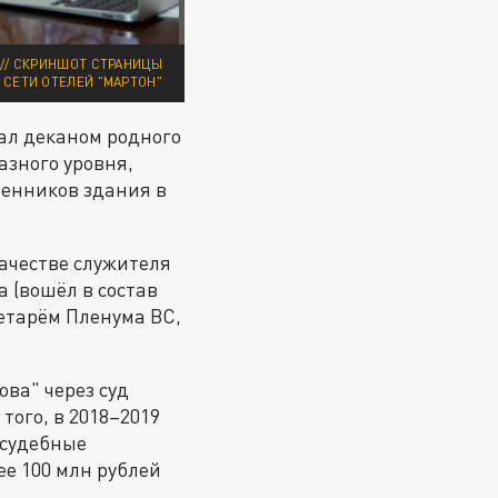
 // СКРИНШОТ СТРАНИЦЫ
 СЕТИ ОТЕЛЕЙ "МАРТОН"
тал деканом родного
разного уровня,
твенников здания в
качестве служителя
 (вошёл в состав
ретарём Пленума ВС,
ва" через суд
того, в 2018–2019
 судебные
е 100 млн рублей