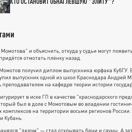
КТО ОСТАНОВИТ ОБНАГЛЕВШУЮ "ЭЛИТУ"?
итами
 Момотова" и объяснить, откуда у судьи могут появит
придётся отмотать плёнку назад.
м Момотов получил диплом выпускника юрфака КубГУ. В
тупил выпускник одной из школ Краснодара Андрей 
ь преподавателем на кафедре теории истории государ
гурирует в иске ГП в качестве "краснодарского пре
торый был в доле с Момотовым во владении гостини
 комплексов на территории восьми регионов России.
и Кубань.
занялся "делом" — стал открывать бани и сауны. А з