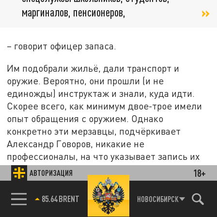
маргиналов, пенсионеров,
– говорит офицер запаса.
Им подобрали жильё, дали транспорт и
оружие. Вероятно, они прошли (и не
единожды) инструктаж и знали, куда идти.
Скорее всего, как минимум двое-трое имели
опыт обращения с оружием. Однако
конкретно эти мерзавцы, подчёркивает
Александр Говоров, никакие не
профессионалы, на что указывает запись их
перемещений в начале атаки: просто
18+
АВТОРИЗАЦИЯ
движутся и стреляют по сторонам, никто друг
друга не прикрывает, как это принято у
85.64 BRENT
НОВОСИБИРСК
подготовленных диверсантов. Причём особо