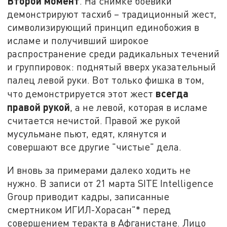
Второй момент
. На снимке боевики
демонстрируют тасхиб – традиционный жест,
символизирующий принцип единобожия в
исламе и получивший широкое
распространение среди радикальных течений
и группировок: поднятый вверх указательный
палец левой руки. Вот только фишка в том,
всегда
что демонстрируется этот жест
правой рукой
, а не левой, которая в исламе
считается нечистой. Правой же рукой
мусульмане пьют, едят, клянутся и
совершают все другие "чистые" дела.
И вновь за примерами далеко ходить не
нужно. В записи от 21 марта SITE Intelligence
Group приводит кадры, записанные
смертником ИГИЛ-Хорасан"* перед
совершением теракта в Афганистане. Лицо