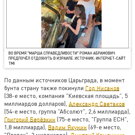
ВО ВРЕМЯ "МАРША СПРАВЕДЛИВОСТИ" РОМАН АБРАМОВИЧ
ПРЕДПОЧЁЛ ОТДОХНУТЬ В ИЗРАИЛЕ. ИСТОЧНИК: ИНТЕРНЕТ-САЙТ
TMI
По данным источников Царьграда, в момент
бунта страну также покинули
Год Нисанов
(38-е место, компания "Киевская площадь", 5
миллиардов долларов),
Александр Светаков
(54-е место, группа "Абсолют", 2,6 миллиарда),
Григорий Берёзкин
(75-е место, "Группа ЕСН",
1,8 миллиарда),
Вадим Якунин
(69-е место,
"Протек", 2 миллиарда),
Дмитрий Каменщик