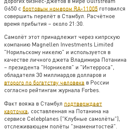
дорогих бизнес-джетов в мире Gulfstream
G650 с
бортовым номером RA-11005
готовился
совершить перелёт в Стамбул. Расчётное
время прибытия – около 21:30.
Самолёт этот принадлежит через кипрскую
компанию Magnellen Investments Limited
"Норильскому никелю" и используется в
качестве личного джета Владимира Потанина
– президента "Норникеля" и "Интерроса",
обладателя 30 миллиардов долларов и
второго по богатству человека
в России
согласно рейтингам журнала Forbes.
Факт вояжа в Стамбул
подтверждает
карточка
, составленная на Потанина на
сервисе Сelebplanes ("Клубные самолёты"),
отслеживающем полёты "знаменитостей".