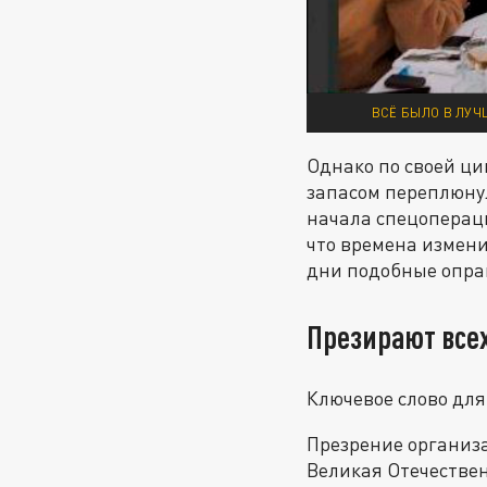
ВСЁ БЫЛО В ЛУЧ
Однако по своей ц
запасом переплюнул
начала спецопераци
что времена измени
дни подобные оправ
Презирают всех
Ключевое слово для
Презрение организа
Великая Отечествен