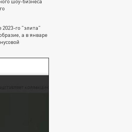
ного шоу-бизнеса
го
 2023-го "элита"
образие, а в январе
инусовой