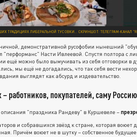
ШИХ ТРАДИЦИЯХ ЛИБЕРАЛЬНОЙ ТУСОВКИ… СКРИНШОТ: ТЕЛЕГРАМ-КАНАЛ "R
иничной, демонстративной русофобии нынешний "обу
 "перформанс" Насти Ивлеевой. Спустя полтора с л
и ещё можно было вымучивать из себя отговорки в д
лись, мы ещё не догадались, что так себя вести нехо
дания выглядят как абсурд и издевательство.
 – работников, покупателей, саму Россию
 описания "праздника Рандеву" в Куршевеле –
презр
торов и собравшихся звёзд к стране, которая воюет 
ная. Причём воюет не в шутку – собственное будущее