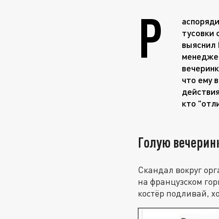
Р
аспоряди
тусовки 
выяснил 
менеджер
вечеринк
что ему 
действия
кто "отл
Голую вечеринк
Скандал вокруг орг
на французском гор
костёр подливай, х