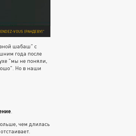
ENDEZ-VOUS (РАНДЕВУ)"
вной шабаш" с
ишним года после
ухе "мы не поняли,
рошо". Но в наши
ение
.
дольше, чем длилась
 отстаивает.