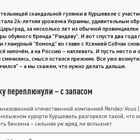
тельницей скандальной гулянки в Куршевеле с участ
стала 26-летняя уроженка Украины, удивительным обр
Царьград, за несколько лет из обычной провинциалки 
ы обувного бренда "Рандеву". И вот спустя два года 
и гламурный "бомонд" во главе с Ксенией Собчак снов
всё нипочём, а на Россию – наплевать. И пусть место и
 сменились, смысл остался прежним. Все уже возмути
ичился" – а мы скажем, что нужно делать дальше.
у переплюнули – с запасом
анизованной отечественной компанией Rendez-Vous (
нолыжном курорте Куршевель разгорелся такой, что хо
оть бензина – сильнее уж вряд ли вспыхнет.