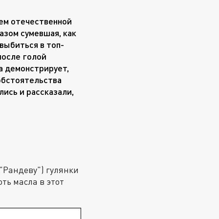
ием отечественной
азом сумевшая, как
выбиться в топ-
после голой
а демонстрирует,
 обстоятельства
лись и рассказали,
"Рандеву") гулянки
ть масла в этот