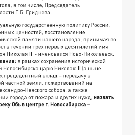
ола, в том числе, Председатель
асти Г.Б. Гриднева.
туальную государственную политику России,
нных ценностей, восстановление
рической памяти нашего народа, принимая во
сил в течении трех первых десятилетий имя
ря Николая II - именовался Ново-Николаевск,
жение:
в рамках сохранения исторической
 Новосибирска царю Николаю II (а ныне
беспрецедентный вклад – передачу в
ей частной земли, пожертвований на
ександро-Невского собора, а также
ии города от пожара и других нужд,
назвать
ку Обь в центре г. Новосибирска –