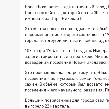
Ново-Николаевск – единственный город 
Советского Союза, который почти 30 лет 
императора Царя Николая II.
Это обстоятельство накладывает особый 
переименование которого состоялось в 192
города нет другой личности, чей вклад в
10 января 1904 по н. ст., Государь Импе
зарегистрированный в протоколе Минист
возведении поселения Ново-Николаевск в
Это произошло благодаря тому, что Никол
поселения, частную землю семьи Романов
сажен. В объёме, который был достаточе
поселения и его начального развития.
П
Большим потрясением для города стал по
выгорело 22 квартала.