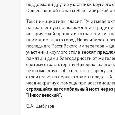
поддержали другие участники круглого ст
Общественной палаты Новосибирской обл
Текст инициативы гласит: "Учитывая ак
направленную на возрождение традицио
исторической правды и сохранение исто
внимание то, что город Новосибирск, но
последнего Российского императора – ца
участники круглого стола
вносят предло
памяти и дани благодарности от жителей
святому страстотерпцу Николаю) за его 
безвозмездную собственность городу сво
строительство первого храма города – Ал
неоднократную помощь при восстановлен
строящийся автомобильный мост через ре
"Николаевский".
Е.А. Цыбизов