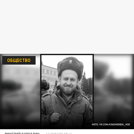
ОБЩЕСТВО
ФОТО: VK.COM/KRASNOOBSK_NSO
ДМИТРИЙ БОРОЗДИН
12 ЯНВАРЯ 08:46