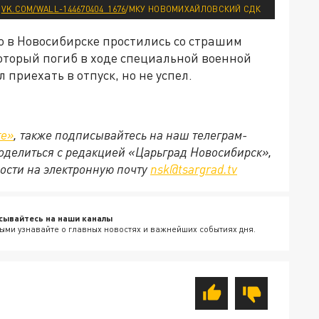
Т
VK.COM/WALL-144670404_1676
/МКУ НОВОМИХАЙЛОВСКИЙ СДК
то в Новосибирске простились со страшим
торый погиб в ходе специальной военной
приехать в отпуск, но не успел.
те»
, также подписывайтесь на наш телеграм-
 поделиться с редакцией «Царьград Новосибирск»,
ости на электронную почту
nsk@tsargrad.tv
сывайтесь на наши каналы
ыми узнавайте о главных новостях и важнейших событиях дня.