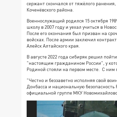
сержант скончался от тяжёлого ранения
Коченёвского района.
Военнослужащий родился 15 октября 198
школу в 2007 году и уехал учиться в Нов
После его окончания был призван на сро
войсках. После армии заключил контракт
Алейск Алтайского края.
В августе 2022 года сибиряк решил пойт
"настоящим гражданином России", у кото
Родиной стояли на первом месте. С ним 
"Честно и беззаветно исполняя свой во
Донбасса и национальную безопасность Р
официальной группе МКУ Новомихайловск