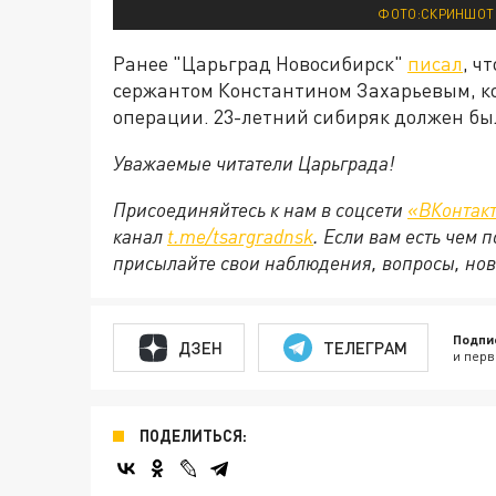
ФОТО:СКРИНШО
Ранее "Царьград Новосибирск"
писал
, ч
сержантом Константином Захарьевым, ко
операции. 23-летний сибиряк должен был 
Уважаемые читатели Царьграда!
Присоединяйтесь к нам в соцсети
«ВКонтак
канал
t.me/tsargradnsk
. Если вам есть чем
присылайте свои наблюдения, вопросы, нов
Подпи
ДЗЕН
ТЕЛЕГРАМ
и перв
ПОДЕЛИТЬСЯ: