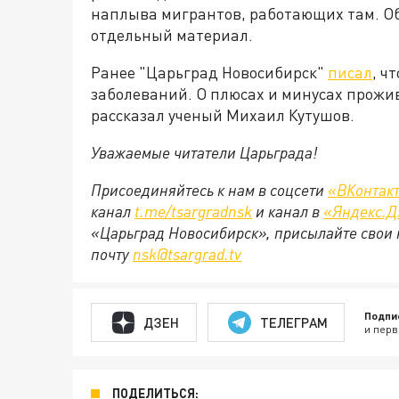
наплыва мигрантов, работающих там. Об
отдельный материал.
Ранее "Царьград Новосибирск"
писал
, ч
заболеваний. О плюсах и минусах прож
рассказал ученый Михаил Кутушов.
Уважаемые читатели Царьграда!
Присоединяйтесь к нам в соцсети
«ВКонтак
канал
t.me/tsargradnsk
и канал в
«Яндекс.Д
«Царьград Новосибирск», присылайте свои 
почту
nsk@tsargrad.tv
Подпи
ДЗЕН
ТЕЛЕГРАМ
и перв
ПОДЕЛИТЬСЯ: